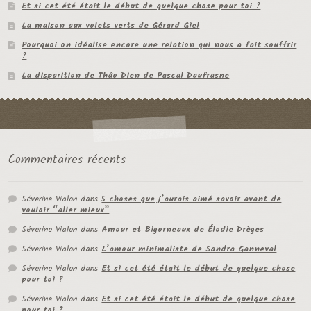
Et si cet été était le début de quelque chose pour toi ?
La maison aux volets verts de Gérard Giel
Pourquoi on idéalise encore une relation qui nous a fait souffrir
?
La disparition de Thâo Dien de Pascal Daufrasne
Commentaires récents
Séverine Vialon
dans
5 choses que j’aurais aimé savoir avant de
vouloir “aller mieux”
Séverine Vialon
dans
Amour et Bigorneaux de Élodie Drèges
Séverine Vialon
dans
L’amour minimaliste de Sandra Ganneval
Séverine Vialon
dans
Et si cet été était le début de quelque chose
pour toi ?
Séverine Vialon
dans
Et si cet été était le début de quelque chose
pour toi ?