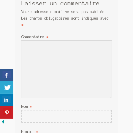
Laisser un commentaire
Meurtre en alternance
Votre adresse e-mail ne sera pas publiée.
Meurtre sous couverture
Les champs obligatoires sont indiqués avec
*
Mon admirateur de l’avent
Commentaire
*
Mon Compte
Panier
Sans retour
Sauver ou périr
Une baffe et ça repart
Nom
*
E-mail
*