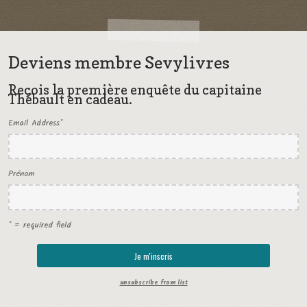
Deviens membre Sevylivres
Reçois la première enquête du capitaine
Thébault en cadeau.
Email Address
*
Prénom
* = required field
unsubscribe from list