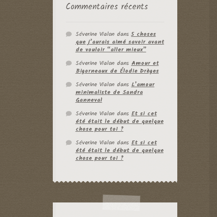
Commentaires récents
Séverine Vialon
dans
5 choses
que j’aurais aimé savoir avant
de vouloir “aller mieux”
Séverine Vialon
dans
Amour et
Bigorneaux de Élodie Drèges
Séverine Vialon
dans
L’amour
minimaliste de Sandra
Ganneval
Séverine Vialon
dans
Et si cet
été était le début de quelque
chose pour toi ?
Séverine Vialon
dans
Et si cet
été était le début de quelque
chose pour toi ?