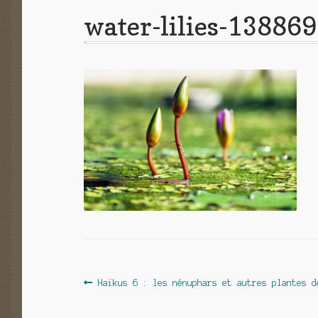
water-lilies-13886
Navigation
Article
Haïkus 6 : les nénuphars et autres plantes d
précédent :
de