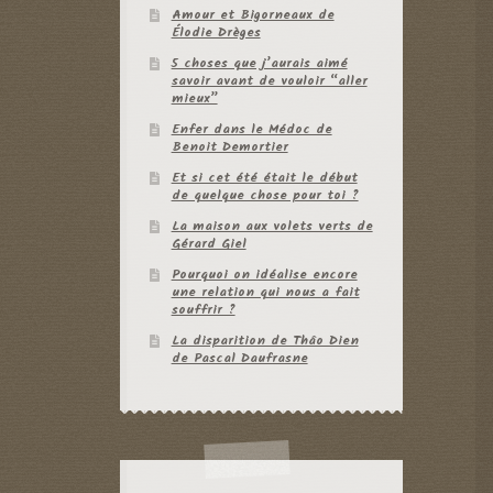
Amour et Bigorneaux de
Élodie Drèges
5 choses que j’aurais aimé
savoir avant de vouloir “aller
mieux”
Enfer dans le Médoc de
Benoit Demortier
Et si cet été était le début
de quelque chose pour toi ?
La maison aux volets verts de
Gérard Giel
Pourquoi on idéalise encore
une relation qui nous a fait
souffrir ?
La disparition de Thâo Dien
de Pascal Daufrasne