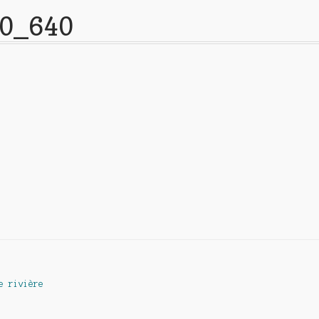
90_640
e rivière