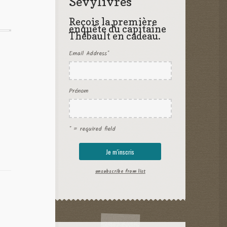
Sevylivres
Reçois la première
enquête du capitaine
Thébault en cadeau.
Email Address
*
Prénom
* = required field
unsubscribe from list