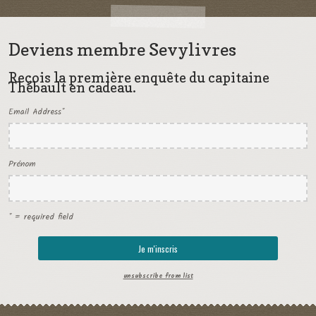
Deviens membre Sevylivres
Reçois la première enquête du capitaine
Thébault en cadeau.
Email Address
*
Prénom
* = required field
unsubscribe from list