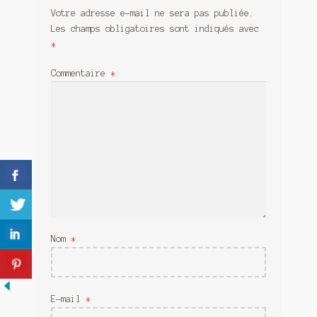
Meurtre en alternance
Votre adresse e-mail ne sera pas publiée.
Les champs obligatoires sont indiqués avec
Meurtre sous couverture
*
Mon admirateur de l’avent
Commentaire
*
Mon Compte
Panier
Sans retour
Sauver ou périr
Une baffe et ça repart
Nom
*
E-mail
*