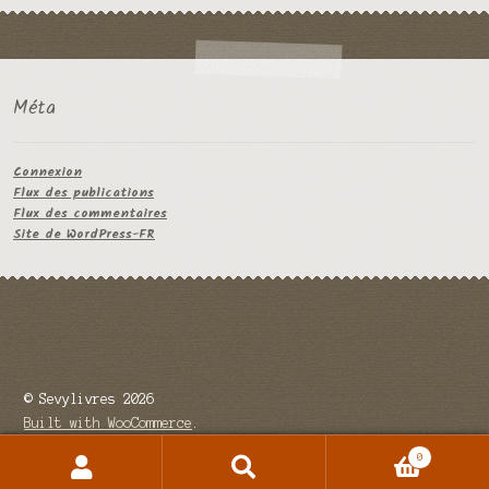
Méta
Connexion
Flux des publications
Flux des commentaires
Site de WordPress-FR
© Sevylivres 2026
Built with WooCommerce
.
0
Recherche
Recherche