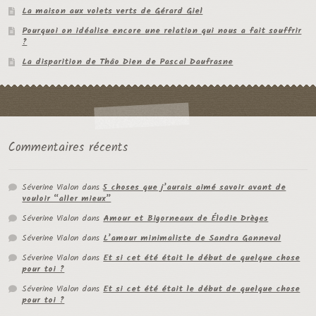
La maison aux volets verts de Gérard Giel
Pourquoi on idéalise encore une relation qui nous a fait souffrir
?
La disparition de Thâo Dien de Pascal Daufrasne
Commentaires récents
Séverine Vialon
dans
5 choses que j’aurais aimé savoir avant de
vouloir “aller mieux”
Séverine Vialon
dans
Amour et Bigorneaux de Élodie Drèges
Séverine Vialon
dans
L’amour minimaliste de Sandra Ganneval
Séverine Vialon
dans
Et si cet été était le début de quelque chose
pour toi ?
Séverine Vialon
dans
Et si cet été était le début de quelque chose
pour toi ?