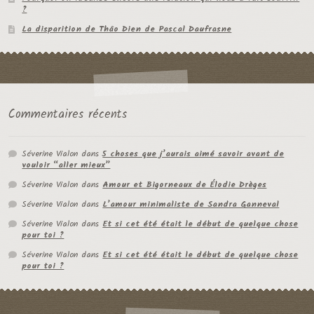
?
La disparition de Thâo Dien de Pascal Daufrasne
Commentaires récents
Séverine Vialon
dans
5 choses que j’aurais aimé savoir avant de
vouloir “aller mieux”
Séverine Vialon
dans
Amour et Bigorneaux de Élodie Drèges
Séverine Vialon
dans
L’amour minimaliste de Sandra Ganneval
Séverine Vialon
dans
Et si cet été était le début de quelque chose
pour toi ?
Séverine Vialon
dans
Et si cet été était le début de quelque chose
pour toi ?