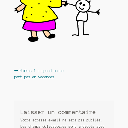
Contact
De(s)tracteur réduit au silence
Enlèvement rêvé
Entre père et fils
Il fallait me laisser mourir
La clé du bonheur
Navigation
Article
Haïkus 1 : quand on ne
précédent :
part pas en vacances
de
Les boules du Père Noël
l’article
Liste de tous mes romans
Marre des adultes
Laisser un commentaire
Mes romans
Votre adresse e-mail ne sera pas publiée.
Les champs obligatoires sont indiqués avec