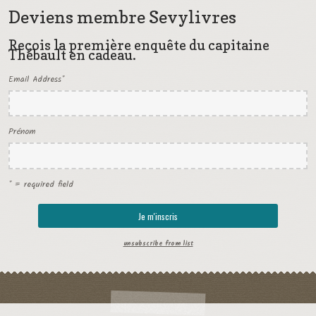
Deviens membre Sevylivres
Reçois la première enquête du capitaine
Thébault en cadeau.
Email Address
*
Prénom
* = required field
unsubscribe from list