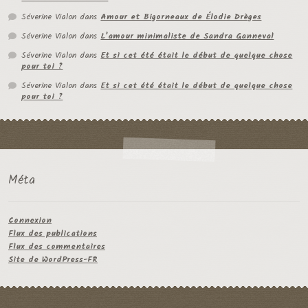
Séverine Vialon
dans
Amour et Bigorneaux de Élodie Drèges
Séverine Vialon
dans
L’amour minimaliste de Sandra Ganneval
Séverine Vialon
dans
Et si cet été était le début de quelque chose
pour toi ?
Séverine Vialon
dans
Et si cet été était le début de quelque chose
pour toi ?
Méta
Connexion
Flux des publications
Flux des commentaires
Site de WordPress-FR