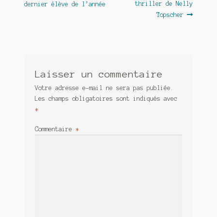
précédent :
suivant :
thriller de Nelly
dernier élève de l’année
de
Topscher
l’article
Laisser un commentaire
Votre adresse e-mail ne sera pas publiée.
Les champs obligatoires sont indiqués avec
*
Commentaire
*