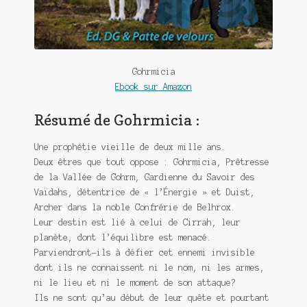
Meurtre en alternance
Meurtre sous couverture
Mon admirateur de l’avent
Gohrmicia
Ebook sur Amazon
Mon Compte
Résumé de Gohrmicia :
Panier
Une prophétie vieille de deux mille ans.
Deux êtres que tout oppose : Gohrmicia, Prêtresse
Sans retour
de la Vallée de Gohrm, Gardienne du Savoir des
Vaïdahs, détentrice de « l’Énergie » et Duist,
Sauver ou périr
Archer dans la noble Confrérie de Belhrox.
Leur destin est lié à celui de Cirrah, leur
Une baffe et ça repart
planète, dont l’équilibre est menacé.
Parviendront-ils à défier cet ennemi invisible
dont ils ne connaissent ni le nom, ni les armes,
ni le lieu et ni le moment de son attaque?
Ils ne sont qu’au début de leur quête et pourtant