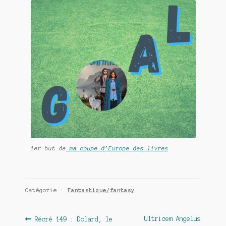
1er but de
ma coupe d’Europe des livres
Catégorie :
Fantastique/fantasy
Navigation
Article
Article
Ultricem Angelus
Récré 149 : Dolard, le