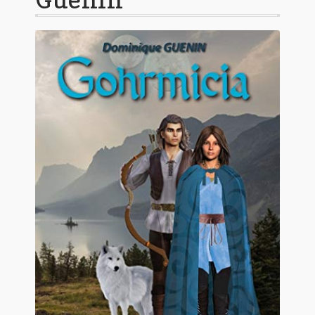
Contact
De(s)tracteur réduit au silence
Enlèvement rêvé
Entre père et fils
Il fallait me laisser mourir
La clé du bonheur
Les boules du Père Noël
Liste de tous mes romans
Marre des adultes
Mes romans