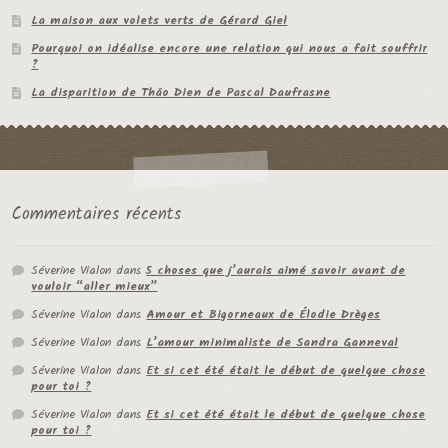
La maison aux volets verts de Gérard Giel
Pourquoi on idéalise encore une relation qui nous a fait souffrir
?
La disparition de Thâo Dien de Pascal Daufrasne
Commentaires récents
Séverine Vialon
dans
5 choses que j’aurais aimé savoir avant de
vouloir “aller mieux”
Séverine Vialon
dans
Amour et Bigorneaux de Élodie Drèges
Séverine Vialon
dans
L’amour minimaliste de Sandra Ganneval
Séverine Vialon
dans
Et si cet été était le début de quelque chose
pour toi ?
Séverine Vialon
dans
Et si cet été était le début de quelque chose
pour toi ?