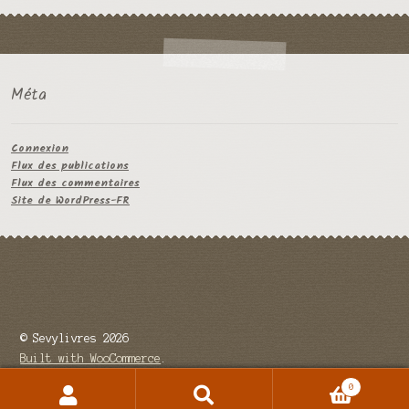
Méta
Connexion
Flux des publications
Flux des commentaires
Site de WordPress-FR
© Sevylivres 2026
Built with WooCommerce
.
0
Recherche
Recherche