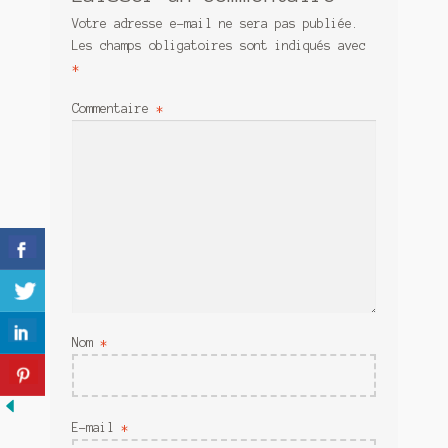
Meurtre en alternance
Votre adresse e-mail ne sera pas publiée.
Les champs obligatoires sont indiqués avec
Meurtre sous couverture
*
Mon admirateur de l’avent
Commentaire
*
Mon Compte
Panier
Sans retour
Sauver ou périr
Une baffe et ça repart
Nom
*
E-mail
*