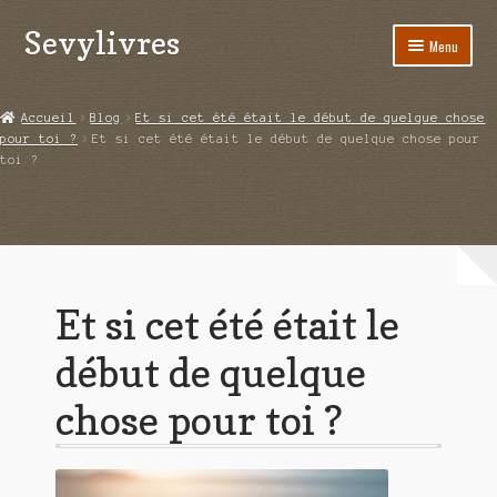
Sevylivres
Aller
Aller
Menu
à
au
la
contenu
Accueil
navigation
Accueil
Blog
Et si cet été était le début de quelque chose
pour toi ?
Et si cet été était le début de quelque chose pour
A l’abri de la différence trilogie
toi ?
Aime-moi si tu peux
Alice ça glisse au pays du réveil
Au nom de la justice
Et si cet été était le
Blog
début de quelque
Boutique
chose pour toi ?
Commande