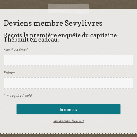
Deviens membre Sevylivres
Reçois la première enquête du capitaine
Thébault en cadeau.
Email Address
*
Prénom
* = required field
unsubscribe from list