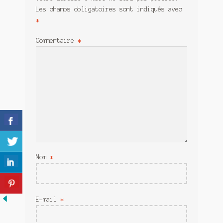
Meurtre en alternance
Les champs obligatoires sont indiqués avec
*
Meurtre sous couverture
Commentaire
*
Mon admirateur de l’avent
Mon Compte
Panier
Sans retour
Sauver ou périr
Nom
*
Une baffe et ça repart
E-mail
*