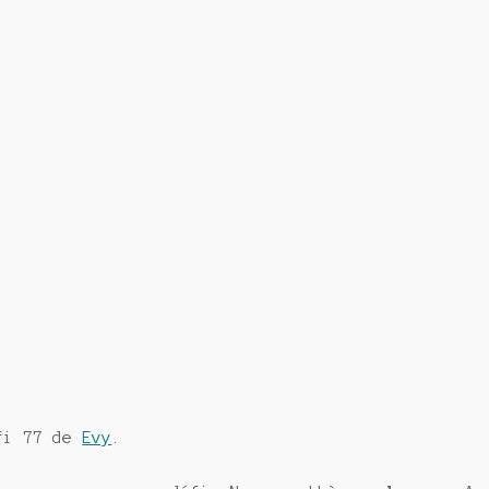
éfi 77 de
Evy
.