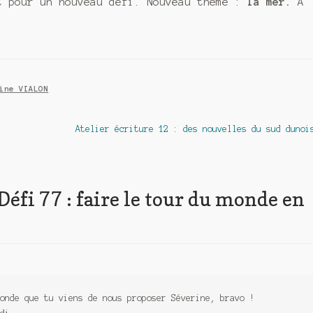
t pour un nouveau défi. Nouveau thème :
la mer.
A
ine VIALON
Article
Atelier écriture 12 : des nouvelles du sud dunoi
suivant :
Défi 77 : faire le tour du monde en
onde que tu viens de nous proposer Séverine, bravo !