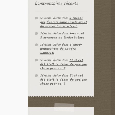
Commentaires récents
Séverine Vialon
dans
5 choses
que j’aurais aimé savoir avant
de vouloir “aller mieux”
Séverine Vialon
dans
Amour et
Bigorneaux de Élodie Drèges
Séverine Vialon
dans
L’amour
minimaliste de Sandra
Ganneval
Séverine Vialon
dans
Et si cet
été était le début de quelque
chose pour toi ?
Séverine Vialon
dans
Et si cet
été était le début de quelque
chose pour toi ?