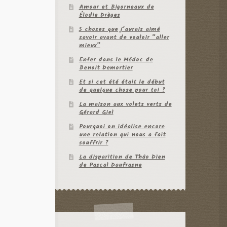
Amour et Bigorneaux de
Élodie Drèges
5 choses que j’aurais aimé
savoir avant de vouloir “aller
mieux”
Enfer dans le Médoc de
Benoit Demortier
Et si cet été était le début
de quelque chose pour toi ?
La maison aux volets verts de
Gérard Giel
Pourquoi on idéalise encore
une relation qui nous a fait
souffrir ?
La disparition de Thâo Dien
de Pascal Daufrasne