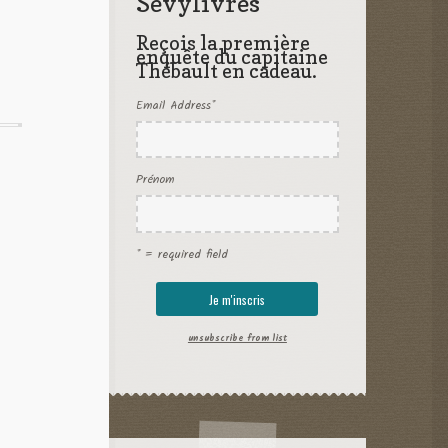
Sevylivres
Reçois la première
enquête du capitaine
Thébault en cadeau.
Email Address
*
Prénom
* = required field
unsubscribe from list