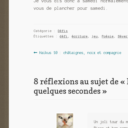
Je vous dis donc à samedi normalemen
vous de plancher pour samedi.
Catégorie :
Défis
Étiquettes :
défi
,
écriture
,
jeu
,
Poésie
,
Séver
Navigation
Article
Haïkus 10 : châtaignes, noix et compagnie
précédent :
de
l’article
8 réflexions au sujet de «
quelques secondes
»
Un joli tour du m