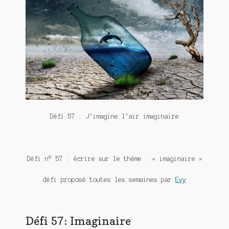
Contact
De(s)tracteur réduit au silence
Enlèvement rêvé
Entre père et fils
Il fallait me laisser mourir
Défi 57 : J’imagine l’air imaginaire
La clé du bonheur
Les boules du Père Noël
Défi n° 57 : écrire sur le thème : « imaginaire »
Liste de tous mes romans
défi proposé toutes les semaines par
Evy
Marre des adultes
Mes romans
Défi 57: Imaginaire