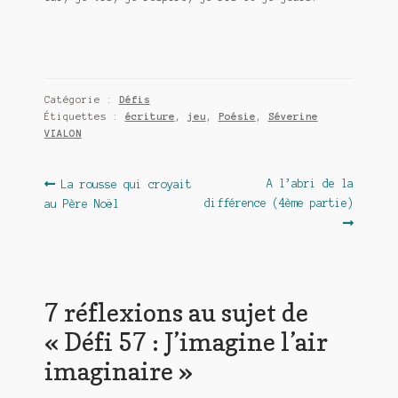
Catégorie :
Défis
Étiquettes :
écriture
,
jeu
,
Poésie
,
Séverine
VIALON
Navigation
Article
Article
A l’abri de la
La rousse qui croyait
précédent :
suivant :
différence (4ème partie)
au Père Noël
de
l’article
7 réflexions au sujet de
«
Défi 57 : J’imagine l’air
imaginaire
»