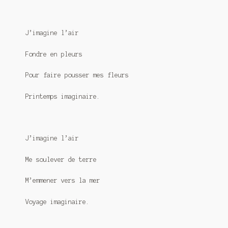
Meurtre en alternance
Meurtre sous couverture
J’imagine l’air
Mon admirateur de l’avent
Fondre en pleurs
Pour faire pousser mes fleurs
Mon Compte
Printemps imaginaire.
Panier
Sans retour
J’imagine l’air
Sauver ou périr
Me soulever de terre
Une baffe et ça repart
M’emmener vers la mer
Voyage imaginaire.