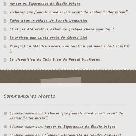
Amour et Bigorneaux de Élodie Drèges
5 choses que j’aurais aimé savoir avant de vouloir “aller mieux”
Enfer dans le Médoc de Benoit Demortier
Et si cet été était le début de quelque chose pour toi ?
La maison aux volets verts de Gérard Giel
Pourquoi on idéalise encore une relation qui nous a fait souffrir
?
La disparition de Thâo Dien de Pascal Daufrasne
Commentaires récents
Séverine Vialon
dans
5 choses que j’aurais aimé savoir avant de
vouloir “aller mieux”
Séverine Vialon
dans
Amour et Bigorneaux de Élodie Drèges
Séverine Vialon
dans
L’amour minimaliste de Sandra Ganneval