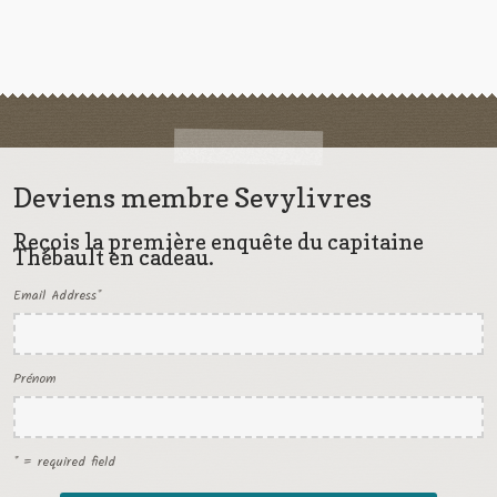
Deviens membre Sevylivres
Reçois la première enquête du capitaine
Thébault en cadeau.
Email Address
*
Prénom
* = required field