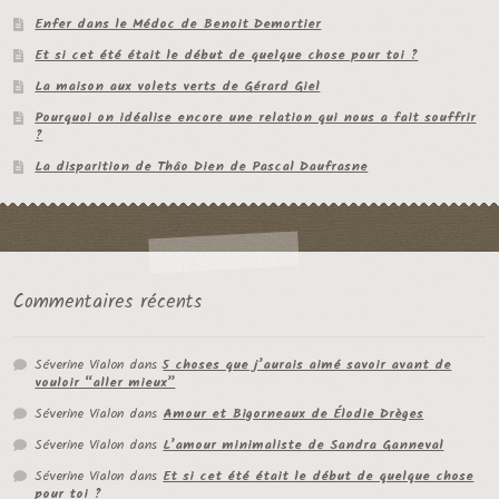
Enfer dans le Médoc de Benoit Demortier
Et si cet été était le début de quelque chose pour toi ?
La maison aux volets verts de Gérard Giel
Pourquoi on idéalise encore une relation qui nous a fait souffrir
?
La disparition de Thâo Dien de Pascal Daufrasne
Commentaires récents
Séverine Vialon
dans
5 choses que j’aurais aimé savoir avant de
vouloir “aller mieux”
Séverine Vialon
dans
Amour et Bigorneaux de Élodie Drèges
Séverine Vialon
dans
L’amour minimaliste de Sandra Ganneval
Séverine Vialon
dans
Et si cet été était le début de quelque chose
pour toi ?