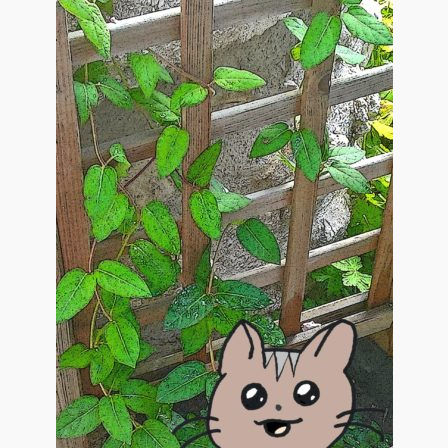
Contact
De(s)tracteur réduit au silence
Enlèvement rêvé
Entre père et fils
Il fallait me laisser mourir
La clé du bonheur
Les boules du Père Noël
Liste de tous mes romans
Marre des adultes
Mes romans