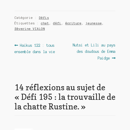
Catégorie :
Défis
Étiquettes :
chat
,
défi
,
écriture
,
jeunesse
,
Séverine VIALON
Navigation
Article
Article
Nutsi et Lili au pays
Haïkus 122 : tous
précédent :
suivant :
des doudous de Emma
ensemble dans la vie
de
Paidge
l’article
14 réflexions au sujet de
«
Défi 195 : la trouvaille de
la chatte Rustine.
»