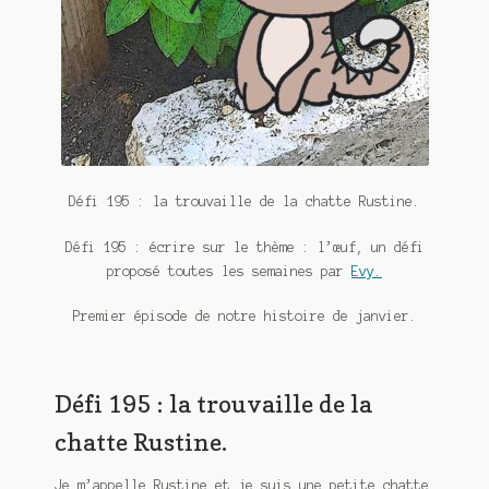
Meurtre en alternance
Meurtre sous couverture
Mon admirateur de l’avent
Mon Compte
Défi 195 : la trouvaille de la chatte Rustine.
Panier
Défi 195 : écrire sur le thème : l’œuf, un défi
Sans retour
proposé toutes les semaines par
Evy.
Sauver ou périr
Premier épisode de notre histoire de janvier.
Une baffe et ça repart
Défi 195 : la trouvaille de la
chatte Rustine.
Je m’appelle Rustine et je suis une petite chatte