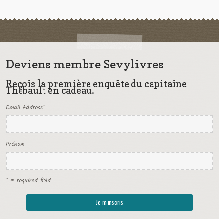
Deviens membre Sevylivres
Reçois la première enquête du capitaine
Thébault en cadeau.
Email Address
*
Prénom
* = required field