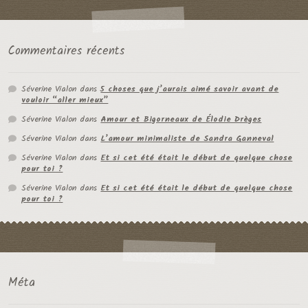
Commentaires récents
Séverine Vialon
dans
5 choses que j’aurais aimé savoir avant de
vouloir “aller mieux”
Séverine Vialon
dans
Amour et Bigorneaux de Élodie Drèges
Séverine Vialon
dans
L’amour minimaliste de Sandra Ganneval
Séverine Vialon
dans
Et si cet été était le début de quelque chose
pour toi ?
Séverine Vialon
dans
Et si cet été était le début de quelque chose
pour toi ?
Méta