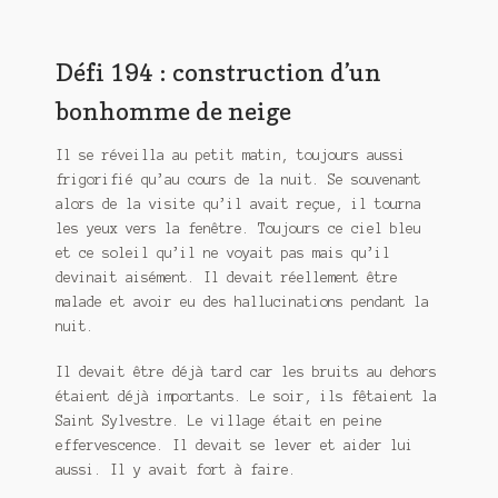
Meurtre en alternance
Meurtre sous couverture
Défi 194 : construction d’un
bonhomme de neige
Mon admirateur de l’avent
Il se réveilla au petit matin, toujours aussi
Mon Compte
frigorifié qu’au cours de la nuit. Se souvenant
alors de la visite qu’il avait reçue, il tourna
Panier
les yeux vers la fenêtre. Toujours ce ciel bleu
et ce soleil qu’il ne voyait pas mais qu’il
Sans retour
devinait aisément. Il devait réellement être
malade et avoir eu des hallucinations pendant la
Sauver ou périr
nuit.
Une baffe et ça repart
Il devait être déjà tard car les bruits au dehors
étaient déjà importants. Le soir, ils fêtaient la
Saint Sylvestre. Le village était en peine
effervescence. Il devait se lever et aider lui
aussi. Il y avait fort à faire.