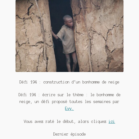
Contact
De(s)tracteur réduit au silence
Enlèvement rêvé
Entre père et fils
Il fallait me laisser mourir
La clé du bonheur
Défi 194 : construction d’un bonhomme de neige
Les boules du Père Noël
Défi 194 : écrire sur le thème : le bonhomme de
Liste de tous mes romans
neige, un défi proposé toutes les semaines par
Evy.
Marre des adultes
Vous avez raté le début, alors cliquez
ici
Mes romans
Dernier épisode