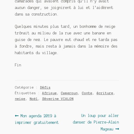
camarades qui avaient compris qu’il n’y avait
aucun danger, se joignirent à lui et l’aidèrent
dans sa construction.
Quelques minutes plus tard, un bonhomme de neige
trônait au milieu de la rue avec une banane en
guise de nez. Le pauvre eut chaud et ne tarda pas
à fondre, mais resta à jamais dans la mémoire des
habitants du village.
Fin
Catégorie :
Défis
Étiquettes :
Afrique
,
Cameroun
,
Conte
,
écriture
,
neige
,
Noël
,
Séverine VIALON
Navigation
Article
Article
Un loup pour aller
Mon agenda 2019 à
précédent :
suivant :
danser de Pierre-Alain
imprimer gratuitement
de
Mageau