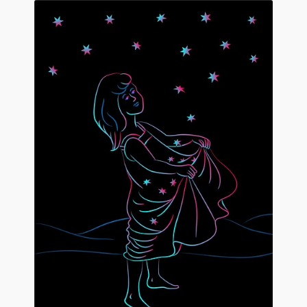
Contact
De(s)tracteur réduit au silence
Enlèvement rêvé
Entre père et fils
Il fallait me laisser mourir
La clé du bonheur
Les boules du Père Noël
Liste de tous mes romans
Marre des adultes
Mes romans