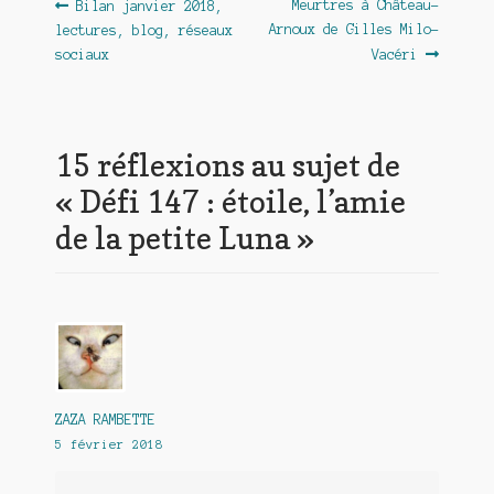
Navigation
Article
Article
Meurtres à Château-
Bilan janvier 2018,
précédent :
suivant :
Arnoux de Gilles Milo-
lectures, blog, réseaux
de
sociaux
Vacéri
l’article
15 réflexions au sujet de
«
Défi 147 : étoile, l’amie
de la petite Luna
»
ZAZA RAMBETTE
5 février 2018