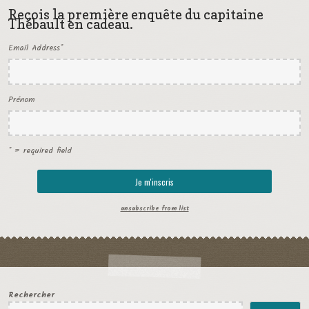
Reçois la première enquête du capitaine
Thébault en cadeau.
Email Address
*
Prénom
* = required field
unsubscribe from list
Rechercher