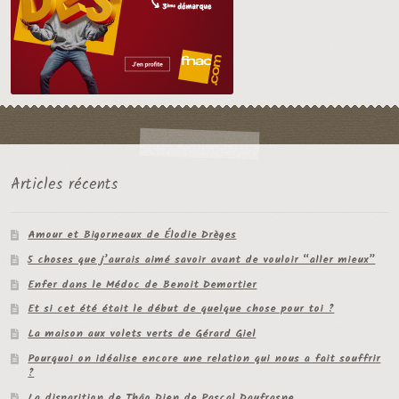
Articles récents
Amour et Bigorneaux de Élodie Drèges
5 choses que j’aurais aimé savoir avant de vouloir “aller mieux”
Enfer dans le Médoc de Benoit Demortier
Et si cet été était le début de quelque chose pour toi ?
La maison aux volets verts de Gérard Giel
Pourquoi on idéalise encore une relation qui nous a fait souffrir
?
La disparition de Thâo Dien de Pascal Daufrasne