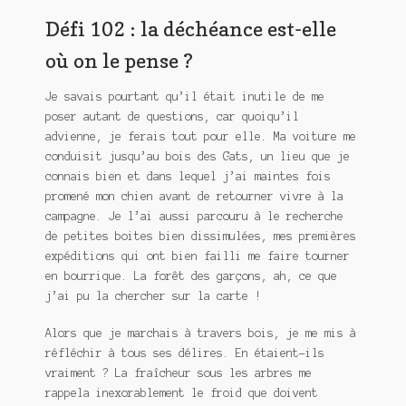
Meurtre en alternance
Défi 102 : la déchéance est-elle
Meurtre sous couverture
où on le pense ?
Mon admirateur de l’avent
Je savais pourtant qu’il était inutile de me
poser autant de questions, car quoiqu’il
Mon Compte
advienne, je ferais tout pour elle. Ma voiture me
conduisit jusqu’au bois des Gats, un lieu que je
connais bien et dans lequel j’ai maintes fois
Panier
promené mon chien avant de retourner vivre à la
campagne. Je l’ai aussi parcouru à le recherche
Sans retour
de petites boites bien dissimulées, mes premières
expéditions qui ont bien failli me faire tourner
Sauver ou périr
en bourrique. La forêt des garçons, ah, ce que
j’ai pu la chercher sur la carte !
Une baffe et ça repart
Alors que je marchais à travers bois, je me mis à
réfléchir à tous ses délires. En étaient-ils
vraiment ? La fraîcheur sous les arbres me
rappela inexorablement le froid que doivent