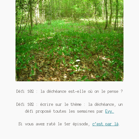
Contact
De(s)tracteur réduit au silence
Enlèvement rêvé
Entre père et fils
Il fallait me laisser mourir
La clé du bonheur
Les boules du Père Noël
Défi 102 : la déchéance est-elle où on le pense ?
Liste de tous mes romans
Défi 102 : écrire sur le thème : la déchéance, un
défi proposé toutes les semaines par
Evy.
Marre des adultes
Si vous avez raté le 1er épisode,
c’est par là
.
Mes romans