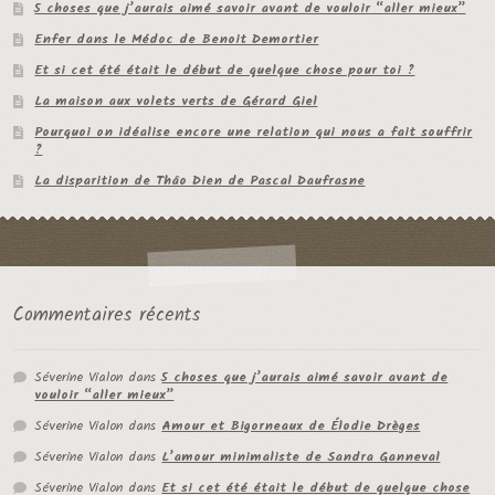
5 choses que j’aurais aimé savoir avant de vouloir “aller mieux”
Enfer dans le Médoc de Benoit Demortier
Et si cet été était le début de quelque chose pour toi ?
La maison aux volets verts de Gérard Giel
Pourquoi on idéalise encore une relation qui nous a fait souffrir
?
La disparition de Thâo Dien de Pascal Daufrasne
Commentaires récents
Séverine Vialon
dans
5 choses que j’aurais aimé savoir avant de
vouloir “aller mieux”
Séverine Vialon
dans
Amour et Bigorneaux de Élodie Drèges
Séverine Vialon
dans
L’amour minimaliste de Sandra Ganneval
Séverine Vialon
dans
Et si cet été était le début de quelque chose