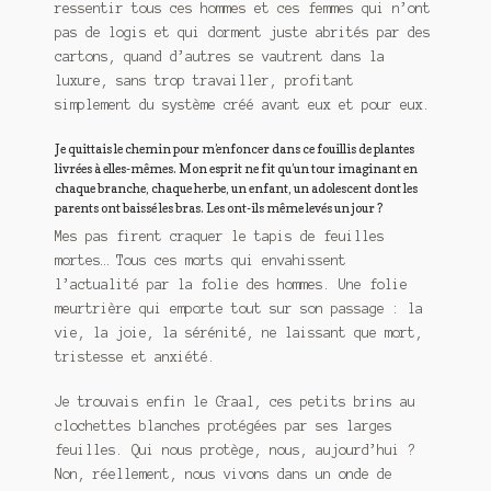
ressentir tous ces hommes et ces femmes qui n’ont
pas de logis et qui dorment juste abrités par des
cartons, quand d’autres se vautrent dans la
luxure, sans trop travailler, profitant
simplement du système créé avant eux et pour eux.
Je quittais le chemin pour m’enfoncer dans ce fouillis de plantes
livrées à elles-mêmes. Mon esprit ne fit qu’un tour imaginant en
chaque branche, chaque herbe, un enfant, un adolescent dont les
parents ont baissé les bras. Les ont-ils même levés un jour ?
Mes pas firent craquer le tapis de feuilles
mortes… Tous ces morts qui envahissent
l’actualité par la folie des hommes. Une folie
meurtrière qui emporte tout sur son passage : la
vie, la joie, la sérénité, ne laissant que mort,
tristesse et anxiété.
Je trouvais enfin le Graal, ces petits brins au
clochettes blanches protégées par ses larges
feuilles. Qui nous protège, nous, aujourd’hui ?
Non, réellement, nous vivons dans un onde de