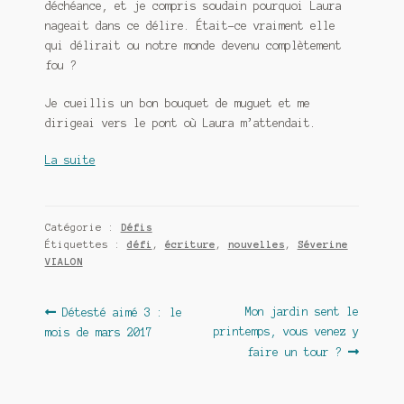
déchéance, et je compris soudain pourquoi Laura
nageait dans ce délire. Était-ce vraiment elle
qui délirait ou notre monde devenu complètement
fou ?
Je cueillis un bon bouquet de muguet et me
dirigeai vers le pont où Laura m’attendait.
La suite
Catégorie :
Défis
Étiquettes :
défi
,
écriture
,
nouvelles
,
Séverine
VIALON
Navigation
Article
Article
Mon jardin sent le
Détesté aimé 3 : le
précédent :
suivant :
printemps, vous venez y
mois de mars 2017
de
faire un tour ?
l’article