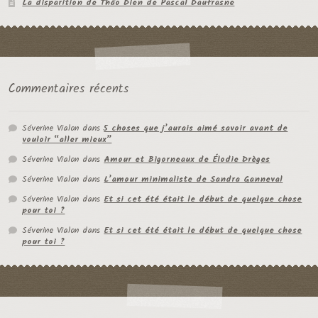
La disparition de Thâo Dien de Pascal Daufrasne
Commentaires récents
Séverine Vialon
dans
5 choses que j’aurais aimé savoir avant de
vouloir “aller mieux”
Séverine Vialon
dans
Amour et Bigorneaux de Élodie Drèges
Séverine Vialon
dans
L’amour minimaliste de Sandra Ganneval
Séverine Vialon
dans
Et si cet été était le début de quelque chose
pour toi ?
Séverine Vialon
dans
Et si cet été était le début de quelque chose
pour toi ?