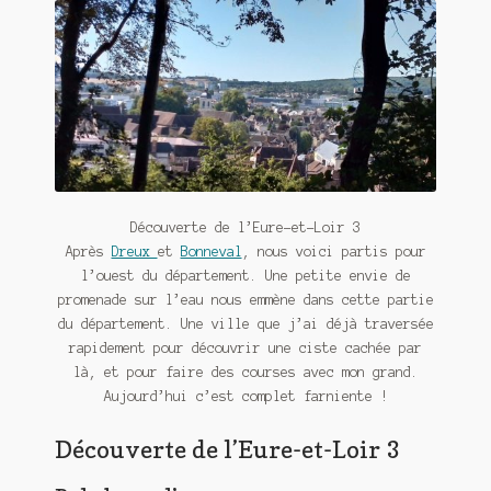
Contact
De(s)tracteur réduit au silence
Enlèvement rêvé
Entre père et fils
Il fallait me laisser mourir
Découverte de l’Eure-et-Loir 3
La clé du bonheur
Après
Dreux
et
Bonneval
, nous voici partis pour
l’ouest du département. Une petite envie de
promenade sur l’eau nous emmène dans cette partie
Les boules du Père Noël
du département. Une ville que j’ai déjà traversée
rapidement pour découvrir une ciste cachée par
Liste de tous mes romans
là, et pour faire des courses avec mon grand.
Aujourd’hui c’est complet farniente !
Marre des adultes
Découverte de l’Eure-et-Loir 3
Mes romans