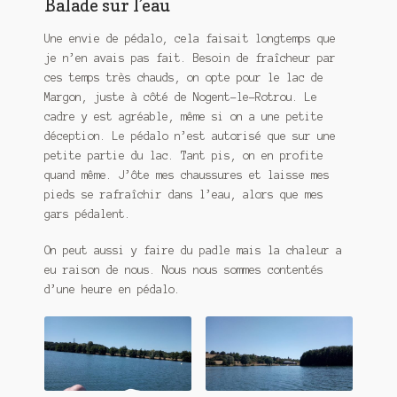
Balade sur l’eau
Meurtre en alternance
Une envie de pédalo, cela faisait longtemps que
Meurtre sous couverture
je n’en avais pas fait. Besoin de fraîcheur par
ces temps très chauds, on opte pour le lac de
Mon admirateur de l’avent
Margon, juste à côté de Nogent-le-Rotrou. Le
cadre y est agréable, même si on a une petite
Mon Compte
déception. Le pédalo n’est autorisé que sur une
petite partie du lac. Tant pis, on en profite
Panier
quand même. J’ôte mes chaussures et laisse mes
pieds se rafraîchir dans l’eau, alors que mes
Sans retour
gars pédalent.
On peut aussi y faire du padle mais la chaleur a
Sauver ou périr
eu raison de nous. Nous nous sommes contentés
d’une heure en pédalo.
Une baffe et ça repart