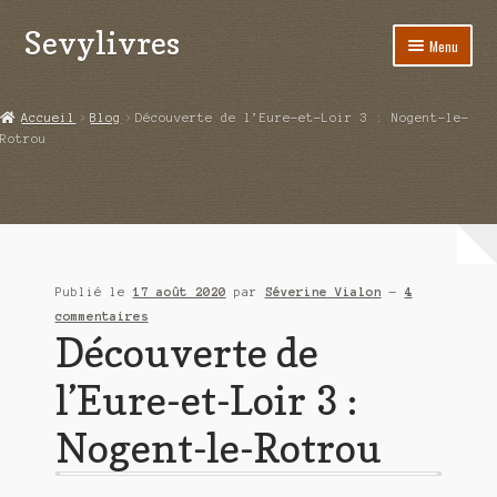
Sevylivres
Aller
Aller
Menu
à
au
la
contenu
Accueil
navigation
Accueil
Blog
Découverte de l’Eure-et-Loir 3 : Nogent-le-
Rotrou
A l’abri de la différence trilogie
Aime-moi si tu peux
Alice ça glisse au pays du réveil
Publié le
17 août 2020
par
Séverine Vialon
—
4
Au nom de la justice
commentaires
Découverte de
Blog
l’Eure-et-Loir 3 :
Boutique
Nogent-le-Rotrou
Commande