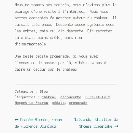
Nous ne sommes pas rentrés, nous n’avions plus le
courage d’une visite à l’intérieur. Nous nous
sommes contentés de marcher autour du château. Il
faisait très chaud. Descente assez agréable sous
les arbres, mais qui dit descente… Dit remonter.
Là c’était moins drôle, mais rien
d’insurmontable.
Une belle petite promenade. Si vous avez
l’occasion de passer par là, n’hésitez pas à
faire un détour par le château.
Catégorie :
Blog
Étiquettes :
château
,
découverte
,
Eure-et-Loir
,
Nogent-Le-Rotrou
,
pédalo
,
promenade
Navigation
Article
Article
Tréfonds, thriller de
Poupée Blonde, roman
précédent :
suivant :
de Florence Jouniaux
Thomas Clearlake
de