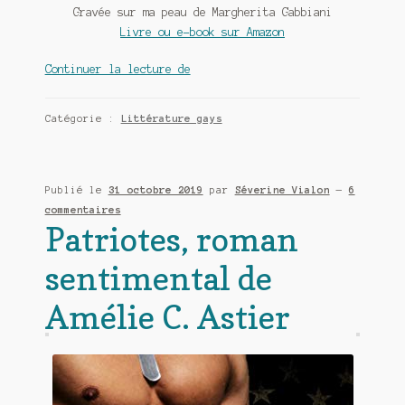
Meurtre en alternance
Gravée sur ma peau de Margherita Gabbiani
Livre ou e-book sur Amazon
Meurtre sous couverture
Gravée
Continuer la lecture de
sur
Mon admirateur de l’avent
ma
Catégorie :
Littérature gays
peau
Mon Compte
de
Margherita
Panier
Gabbiani
Publié le
31 octobre 2019
par
Séverine Vialon
—
6
commentaires
Sans retour
Patriotes, roman
Sauver ou périr
sentimental de
Une baffe et ça repart
Amélie C. Astier