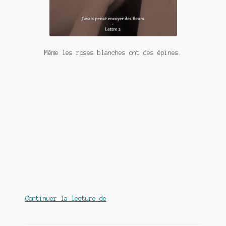
Même les roses blanches ont des épines.
Même
Continuer la lecture de
les
roses