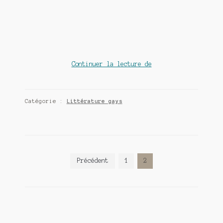
Bi
Continuer la lecture de
live
in
me,
Catégorie :
Littérature gays
un
roman
de
Tan
Hagmann
Navigation
Précédent
1
2
des
articles