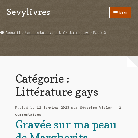
Sevylivres
Aller
Aller
Menu
à
au
la
contenu
Accueil
navigation
Accueil
Mes lectures
Littérature gays
Page 2
A l’abri de la différence trilogie
Aime-moi si tu peux
Alice ça glisse au pays du réveil
Catégorie :
Au nom de la justice
Littérature gays
Blog
Publié le
12 janvier 2023
par
Séverine Vialon
—
2
Boutique
commentaires
Gravée sur ma peau
Commande
de Margherita