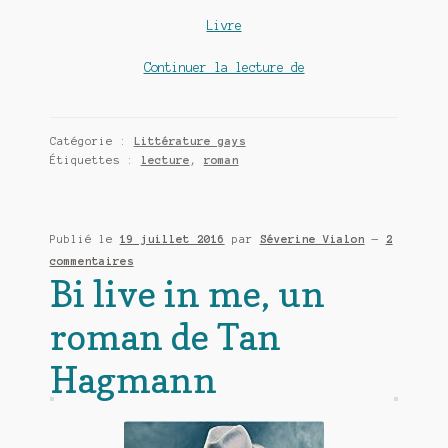
Livre
La
Continuer la lecture de
déferlante
roman
de
Catégorie :
Littérature gays
Francine
Étiquettes :
lecture
,
roman
Savary-
Godin
Publié le
19 juillet 2016
par
Séverine Vialon
—
2
commentaires
Bi live in me, un
roman de Tan
Hagmann