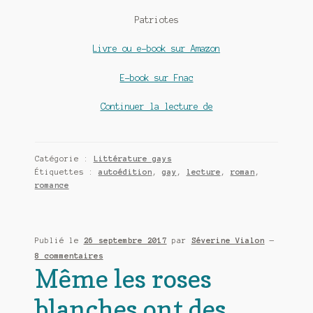
Patriotes
Livre ou e-book sur Amazon
E-book sur Fnac
Patriotes,
Continuer la lecture de
roman
sentimental
de
Catégorie :
Littérature gays
Amélie
Étiquettes :
autoédition
,
gay
,
lecture
,
roman
,
C.
romance
Astier
Publié le
26 septembre 2017
par
Séverine Vialon
—
8 commentaires
Même les roses
blanches ont des