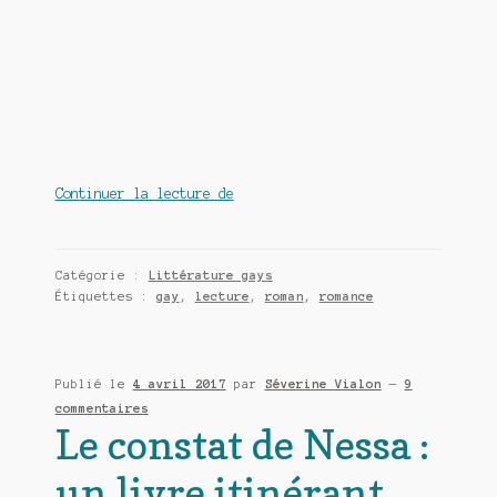
Sage
Continuer la lecture de
comme
une
image
Catégorie :
Littérature gays
de
Étiquettes :
gay
,
lecture
,
roman
,
romance
Tan
Hagmann
Publié le
4 avril 2017
par
Séverine Vialon
—
9
commentaires
Le constat de Nessa :
un livre itinérant