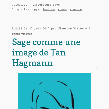
blanches
Catégorie :
Littérature gays
ont
Étiquettes :
gay
,
lecture
,
roman
,
romance
des
épines
de
Publié le
27 juin 2017
par
Séverine Vialon
—
4
Flore
commentaires
Avelin
Sage comme une
image de Tan
Hagmann