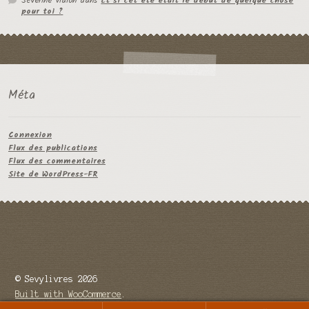
Séverine Vialon
dans
Et si cet été était le début de quelque chose
pour toi ?
Méta
Connexion
Flux des publications
Flux des commentaires
Site de WordPress-FR
© Sevylivres 2026
Built with WooCommerce
.