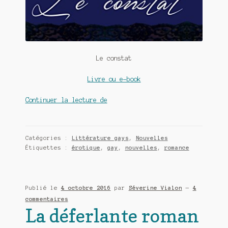
Le constat
Livre ou e-book
Le
Continuer la lecture de
constat
de
Nessa
Catégories :
Littérature gays
,
Nouvelles
:
Étiquettes :
érotique
,
gay
,
nouvelles
,
romance
un
livre
itinérant
Publié le
4 octobre 2016
par
Séverine Vialon
—
4
commentaires
La déferlante roman