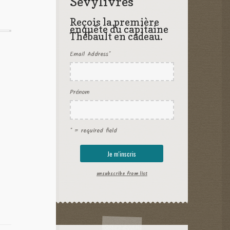
Sevylivres
Reçois la première
enquête du capitaine
Thébault en cadeau.
Email Address
*
Prénom
* = required field
unsubscribe from list