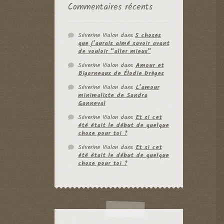
Commentaires récents
Séverine Vialon
dans
5 choses
que j’aurais aimé savoir avant
de vouloir “aller mieux”
Séverine Vialon
dans
Amour et
Bigorneaux de Élodie Drèges
Séverine Vialon
dans
L’amour
minimaliste de Sandra
Ganneval
Séverine Vialon
dans
Et si cet
été était le début de quelque
chose pour toi ?
Séverine Vialon
dans
Et si cet
été était le début de quelque
chose pour toi ?