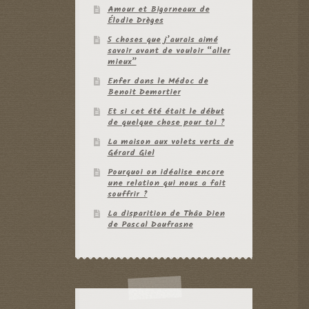
Amour et Bigorneaux de
Élodie Drèges
5 choses que j’aurais aimé
savoir avant de vouloir “aller
mieux”
Enfer dans le Médoc de
Benoit Demortier
Et si cet été était le début
de quelque chose pour toi ?
La maison aux volets verts de
Gérard Giel
Pourquoi on idéalise encore
une relation qui nous a fait
souffrir ?
La disparition de Thâo Dien
de Pascal Daufrasne