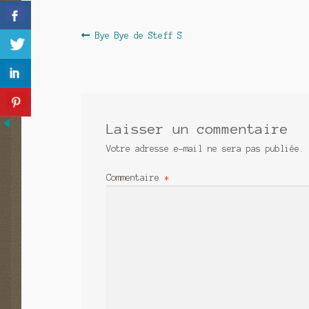
Navigation
Article
Bye Bye de Steff S
précédent :
de
l’article
Laisser un commentaire
Votre adresse e-mail ne sera pas publiée.
Commentaire
*