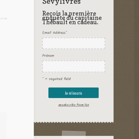
Sevylivres
Reçois la première
enquête du capitaine
Thébault en cadeau.
Email Address
*
Prénom
* = required field
unsubscribe from list