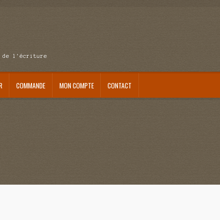
 de l'écriture
R
COMMANDE
MON COMPTE
CONTACT
se au pays du réveil
Au nom de la justice
Blog
Boutique
Commande
Contact
ait me laisser mourir
La clé du bonheur
Les boules du Père Noël
Liste de tous mes romans
verture
Mon admirateur de l’avent
Mon Compte
Panier
Sans retour
Sauver ou périr