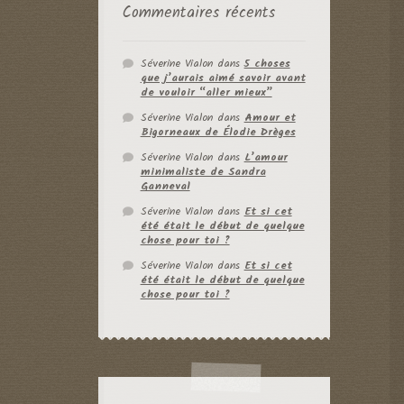
Commentaires récents
Séverine Vialon
dans
5 choses
que j’aurais aimé savoir avant
de vouloir “aller mieux”
Séverine Vialon
dans
Amour et
Bigorneaux de Élodie Drèges
Séverine Vialon
dans
L’amour
minimaliste de Sandra
Ganneval
Séverine Vialon
dans
Et si cet
été était le début de quelque
chose pour toi ?
Séverine Vialon
dans
Et si cet
été était le début de quelque
chose pour toi ?