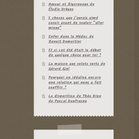
Amour et Bigorneaux de
Élodie Drèges
5 choses que j’aurais aimé
savoir avant de vouloir “aller
mieux”
Enfer dans le Médoc de
Benoit Demortier
Et si cet été était le début
de quelque chose pour toi ?
La maison aux volets verts de
Gérard Giel
Pourquoi on idéalise encore
une relation qui nous a fait
souffrir ?
La disparition de Thâo Dien
de Pascal Daufrasne