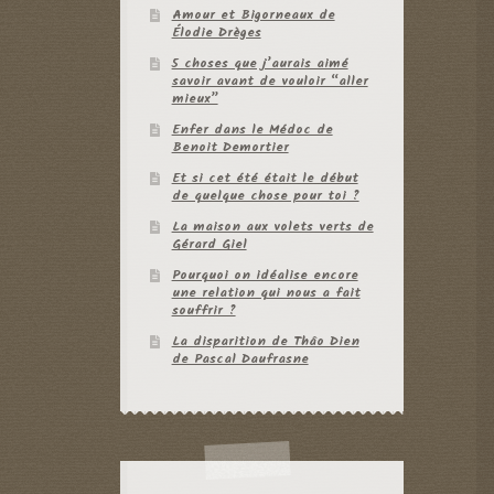
Amour et Bigorneaux de
Élodie Drèges
5 choses que j’aurais aimé
savoir avant de vouloir “aller
mieux”
Enfer dans le Médoc de
Benoit Demortier
Et si cet été était le début
de quelque chose pour toi ?
La maison aux volets verts de
Gérard Giel
Pourquoi on idéalise encore
une relation qui nous a fait
souffrir ?
La disparition de Thâo Dien
de Pascal Daufrasne