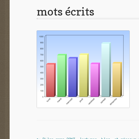
mots écrits
Article