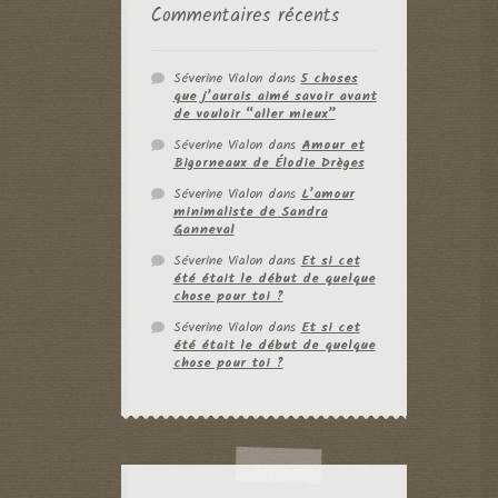
Commentaires récents
Séverine Vialon
dans
5 choses
que j’aurais aimé savoir avant
de vouloir “aller mieux”
Séverine Vialon
dans
Amour et
Bigorneaux de Élodie Drèges
Séverine Vialon
dans
L’amour
minimaliste de Sandra
Ganneval
Séverine Vialon
dans
Et si cet
été était le début de quelque
chose pour toi ?
Séverine Vialon
dans
Et si cet
été était le début de quelque
chose pour toi ?