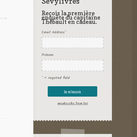
Sevylivres
Reçois la première
enquête du capitaine
Thébault en cadeau.
Email Address
*
Prénom
* = required field
unsubscribe from list