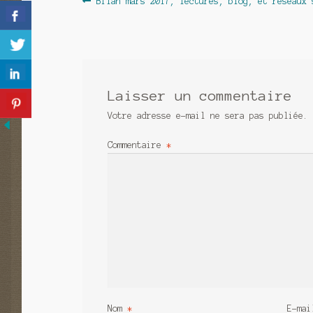
Navigation
Bilan mars 2017, lectures, blog, et réseaux 
précédent :
de
l’article
Laisser un commentaire
Votre adresse e-mail ne sera pas publiée.
Commentaire
*
Nom
*
E-ma