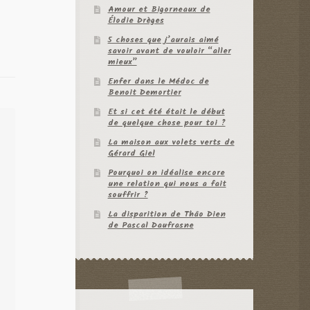
Amour et Bigorneaux de
Élodie Drèges
5 choses que j’aurais aimé
savoir avant de vouloir “aller
mieux”
Enfer dans le Médoc de
Benoit Demortier
Et si cet été était le début
de quelque chose pour toi ?
La maison aux volets verts de
Gérard Giel
Pourquoi on idéalise encore
une relation qui nous a fait
souffrir ?
La disparition de Thâo Dien
de Pascal Daufrasne