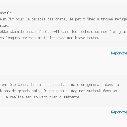
ascule…
eux Tic pour le paradis des chats, le petit Théo a trouvé refuge
rouk.
ette stupide chute d’août 2011 dans les rochers de mon île, j’ai
es longues marches matinales avec mon brave toutou.
Répondr
 en même temps de chien et de chat, mais en général, dans la
t pas de grands amis. On peut tout imaginer surtout dans un
. La réalité est souvent bien différente.
Répondr