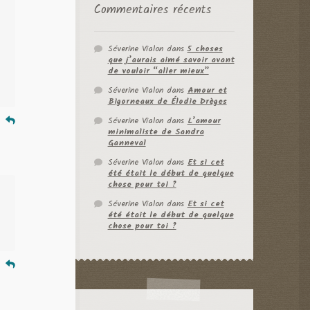
Commentaires récents
Séverine Vialon
dans
5 choses
que j’aurais aimé savoir avant
de vouloir “aller mieux”
Séverine Vialon
dans
Amour et
Bigorneaux de Élodie Drèges
Séverine Vialon
dans
L’amour
e
minimaliste de Sandra
Ganneval
Séverine Vialon
dans
Et si cet
été était le début de quelque
chose pour toi ?
Séverine Vialon
dans
Et si cet
été était le début de quelque
chose pour toi ?
e