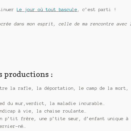
ntinuer
Le jour où tout bascule
, c’est parti !
ncrée dans mon esprit, celle de ma rencontre avec 
s productions :
tre la rafle, la déportation, le camp de la mort,
ed du mur,verdict, la maladie incurable…
ndicap à vie, la chaise roulante…
n p’tit frère, une p’tite sœur, d’enfant unique à
ernier-né…