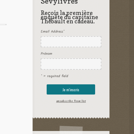
Sevylivres
Reçois la première
enquête du capitaine
Thébault en cadeau.
Email Address
*
Prénom
* = required field
unsubscribe from list