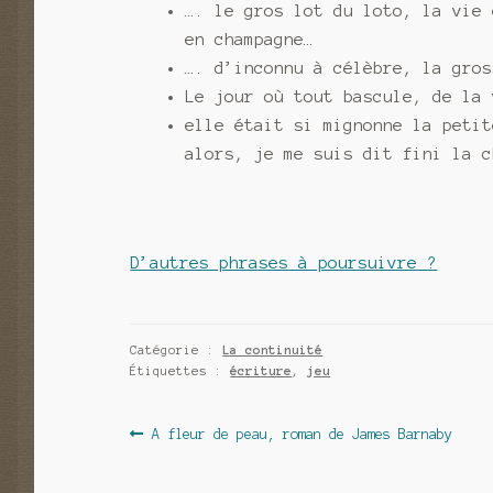
…. le gros lot du loto, la vie 
en champagne…
…. d’inconnu à célèbre, la gros
Le jour où tout bascule, de la 
elle était si mignonne la petit
alors, je me suis dit fini la c
D’autres phrases à poursuivre ?
Catégorie :
La continuité
Étiquettes :
écriture
,
jeu
Navigation
Article
A fleur de peau, roman de James Barnaby
précédent :
de