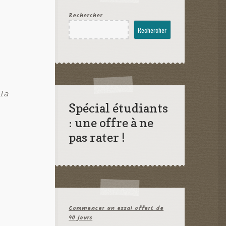
Rechercher
Rechercher
 la
Spécial étudiants
: une offre à ne
pas rater !
Commencer un essai offert de
90 jours