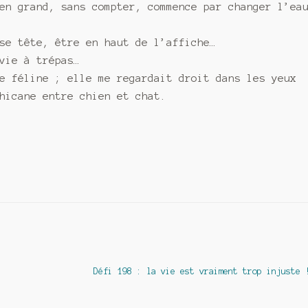
en grand, sans compter, commence par changer l’ea
se tête, être en haut de l’affiche…
vie à trépas…
e féline ; elle me regardait droit dans les yeux
hicane entre chien et chat.
Article
Défi 198 : la vie est vraiment trop injuste 
suivant :