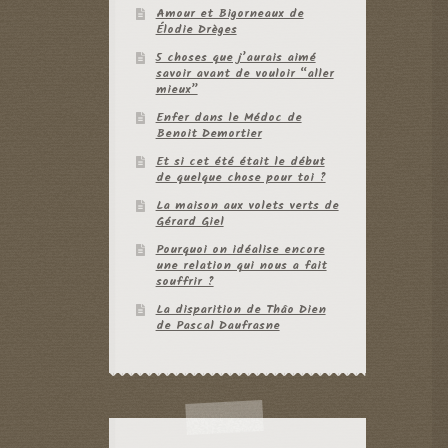
Amour et Bigorneaux de
Élodie Drèges
5 choses que j’aurais aimé
savoir avant de vouloir “aller
mieux”
Enfer dans le Médoc de
Benoit Demortier
Et si cet été était le début
de quelque chose pour toi ?
La maison aux volets verts de
Gérard Giel
Pourquoi on idéalise encore
une relation qui nous a fait
souffrir ?
La disparition de Thâo Dien
de Pascal Daufrasne