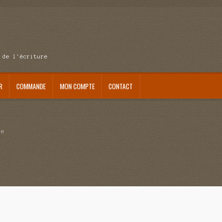
 de l'écriture
R
COMMANDE
MON COMPTE
CONTACT
se au pays du réveil
Au nom de la justice
Blog
Boutique
Commande
Contact
ait me laisser mourir
La clé du bonheur
Les boules du Père Noël
Liste de tous mes romans
ce
verture
Mon admirateur de l’avent
Mon Compte
Panier
Sans retour
Sauver ou périr