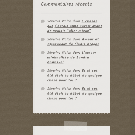
Commentaires récents
Séverine Vialon
dans
5 choses
que j’aurais aimé savoir avant
de vouloir “aller mieux”
Séverine Vialon
dans
Amour et
Bigorneaux de Élodie Drèges
Séverine Vialon
dans
L’amour
minimaliste de Sandra
Ganneval
Séverine Vialon
dans
Et si cet
été était le début de quelque
chose pour toi ?
Séverine Vialon
dans
Et si cet
été était le début de quelque
chose pour toi ?