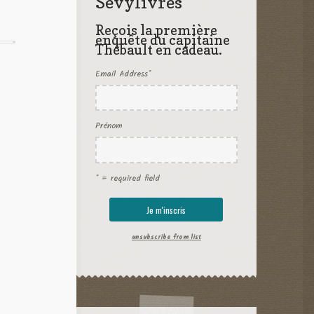
Sevylivres
Reçois la première
enquête du capitaine
Thébault en cadeau.
Email Address
*
Prénom
* = required field
unsubscribe from list