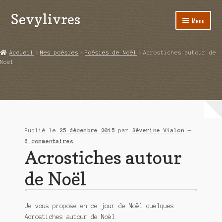
Sevylivres
Aller
Aller
Menu
à
au
la
contenu
Accueil
navigation
Accueil
Mes poésies
Poésies de Noël
Acrostiches autour de
Noël
A l’abri de la différence trilogie
Aime-moi si tu peux
Alice ça glisse au pays du réveil
Publié le
25 décembre 2015
par
Séverine Vialon
—
Au nom de la justice
6 commentaires
Acrostiches autour
Blog
de Noël
Boutique
Commande
Je vous propose en ce jour de Noël quelques
Acrostiches autour de Noël.