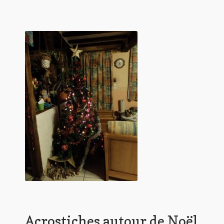
Contact
De(s)tracteur réduit au silence
Enlèvement rêvé
Entre père et fils
Il fallait me laisser mourir
La clé du bonheur
Les boules du Père Noël
Liste de tous mes romans
Marre des adultes
Mes romans
Acrostiches autour de Noël