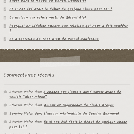
Enfer dans le Médoc de Benoit Demortier
Et si cet été était le début de quelque chose pour toi ?
La maison aux volets verts de Gérard Giel
Pourquoi on idéalise encore une relation qui nous a fait souffrir
?
La disparition de Thâo Dien de Pascal Daufrasne
Commentaires récents
Séverine Vialon
dans
5 choses que j’aurais aimé savoir avant de
vouloir “aller mieux”
Séverine Vialon
dans
Amour et Bigorneaux de Élodie Drèges
Séverine Vialon
dans
L’amour minimaliste de Sandra Ganneval
Séverine Vialon
dans
Et si cet été était le début de quelque chose
pour toi ?