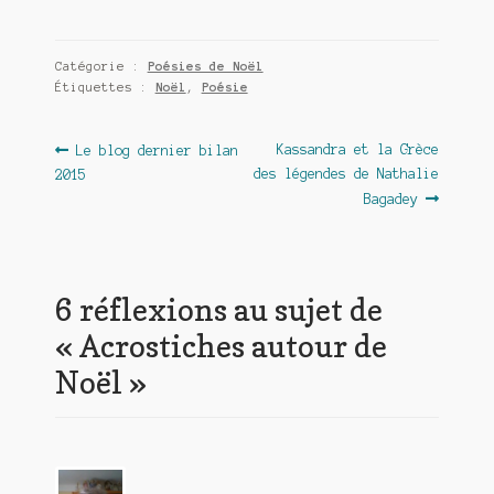
Catégorie :
Poésies de Noël
Étiquettes :
Noël
,
Poésie
Navigation
Article
Article
Kassandra et la Grèce
Le blog dernier bilan
précédent :
suivant :
des légendes de Nathalie
2015
de
Bagadey
l’article
6 réflexions au sujet de
«
Acrostiches autour de
Noël
»