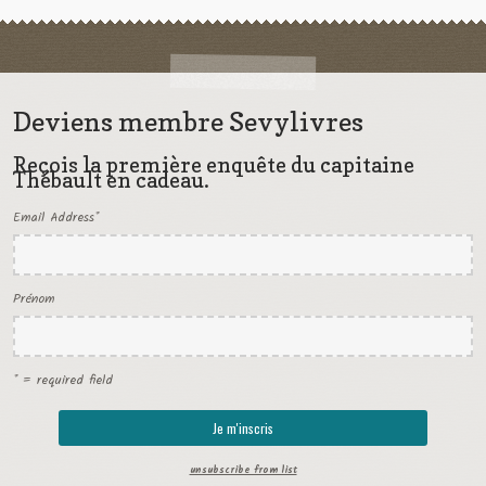
Deviens membre Sevylivres
Reçois la première enquête du capitaine
Thébault en cadeau.
Email Address
*
Prénom
* = required field
unsubscribe from list