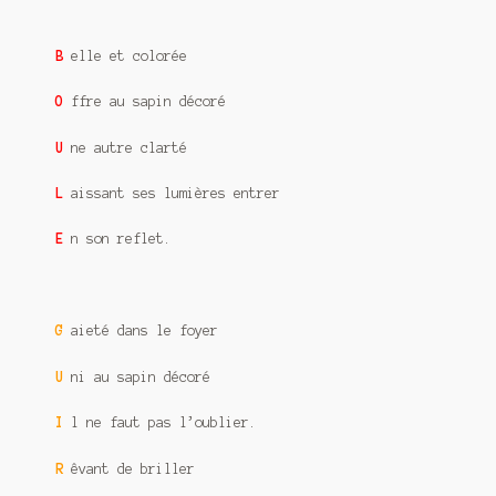
B
elle et colorée
O
ffre au sapin décoré
U
ne autre clarté
L
aissant ses lumières entrer
E
n son reflet.
G
aieté dans le foyer
U
ni au sapin décoré
I
l ne faut pas l’oublier.
R
êvant de briller