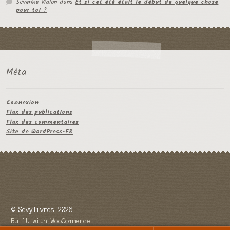
Séverine Vialon
dans
Et si cet été était le début de quelque chose
pour toi ?
Méta
Connexion
Flux des publications
Flux des commentaires
Site de WordPress-FR
© Sevylivres 2026
Built with WooCommerce
.