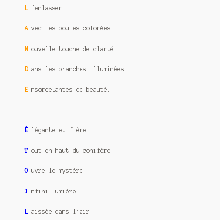
L
‘enlasser
A
vec les boules colorées
N
ouvelle touche de clarté
D
ans les branches illuminées
E
nsorcelantes de beauté.
É
légante et fière
T
out en haut du conifère
O
uvre le mystère
I
nfini lumière
L
aissée dans l’air