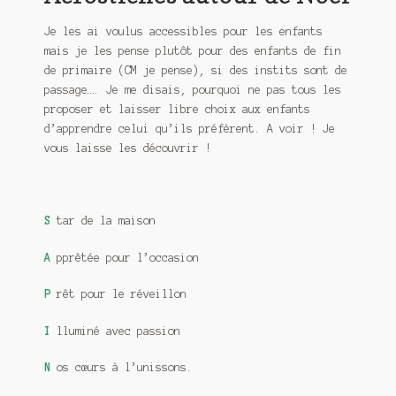
Meurtre en alternance
Je les ai voulus accessibles pour les enfants
Meurtre sous couverture
mais je les pense plutôt pour des enfants de fin
de primaire (CM je pense), si des instits sont de
passage…. Je me disais, pourquoi ne pas tous les
Mon admirateur de l’avent
proposer et laisser libre choix aux enfants
d’apprendre celui qu’ils préfèrent. A voir ! Je
Mon Compte
vous laisse les découvrir !
Panier
Sans retour
S
tar de la maison
Sauver ou périr
A
pprêtée pour l’occasion
Une baffe et ça repart
P
rêt pour le réveillon
I
lluminé avec passion
N
os cœurs à l’unissons.