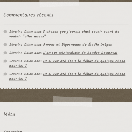
Commentaires récents
Séverine Vialon
dans
5 choses que j’aurais aimé savoir avant de
vouloir “aller mieux”
Séverine Vialon
dans
Amour et Bigorneaux de Élodie Drèges
Séverine Vialon
dans
L’amour minimaliste de Sandra Ganneval
Séverine Vialon
dans
Et si cet été était le début de quelque chose
pour toi ?
Séverine Vialon
dans
Et si cet été était le début de quelque chose
pour toi ?
Méta
Connexion