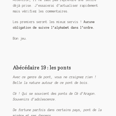
Meurtre en alternance
déjà prise. J’essaierai d’actualiser rapidement
mais vérifiez les commentaires.
Meurtre sous couverture
Les premiers seront les mieux servis !
Aucune
Mon admirateur de l’avent
obligation de suivre l’alphabet dans l’ordre.
Bon jeu.
Mon Compte
Panier
Sans retour
Abécédaire 19 : les ponts
Sauver ou périr
Avec ce genre de pont, vous ne craignez rien !
Belle la nature autour de ce pont de bois.
Une baffe et ça repart
Cé ! Qui se souvient des ponts de Cé d’Aragon.
Souvenirs d’adolescence.
De fortune parfois dans certains pays, pont de la
misère et ses dangers…