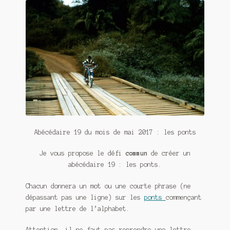
Contact
De(s)tracteur réduit au silence
Enlèvement rêvé
Entre père et fils
Il fallait me laisser mourir
La clé du bonheur
Abécédaire 19 du mois de mai 2017 : les ponts
Les boules du Père Noël
Je vous propose le défi
commun
de créer un
abécédaire 19 : les ponts.
Liste de tous mes romans
Chacun donnera un mot ou une courte phrase (ne
Marre des adultes
dépassant pas une ligne) sur les
ponts
commençant
par une lettre de l’alphabet.
Mes romans
Attention, il ne faut pas reprendre une lettre