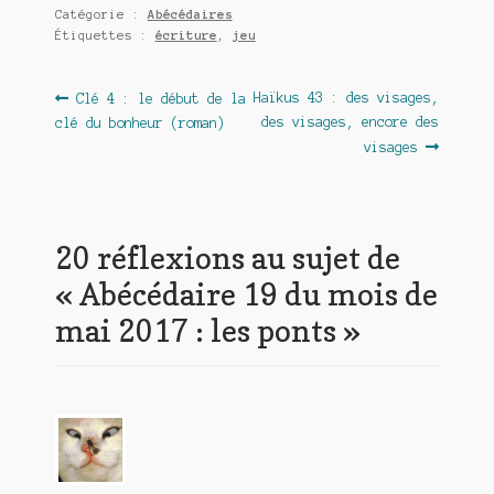
Catégorie :
Abécédaires
Étiquettes :
écriture
,
jeu
Navigation
Article
Article
Haïkus 43 : des visages,
Clé 4 : le début de la
précédent :
suivant :
des visages, encore des
clé du bonheur (roman)
de
visages
l’article
20 réflexions au sujet de
«
Abécédaire 19 du mois de
mai 2017 : les ponts
»