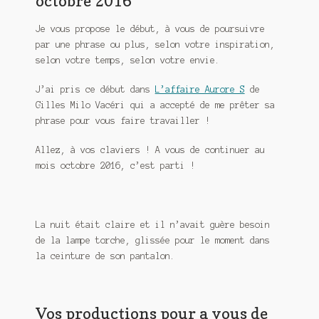
octobre 2016
Meurtre en alternance
Je vous propose le début, à vous de poursuivre
Meurtre sous couverture
par une phrase ou plus, selon votre inspiration,
selon votre temps, selon votre envie.
Mon admirateur de l’avent
J’ai pris ce début dans
L’affaire Aurore S
de
Gilles Milo Vacéri qui a accepté de me prêter sa
Mon Compte
phrase pour vous faire travailler !
Panier
Allez, à vos claviers ! A vous de continuer au
mois octobre 2016, c’est parti !
Sans retour
Sauver ou périr
La nuit était claire et il n’avait guère besoin
Une baffe et ça repart
de la lampe torche, glissée pour le moment dans
la ceinture de son pantalon.
Vos productions pour a vous de