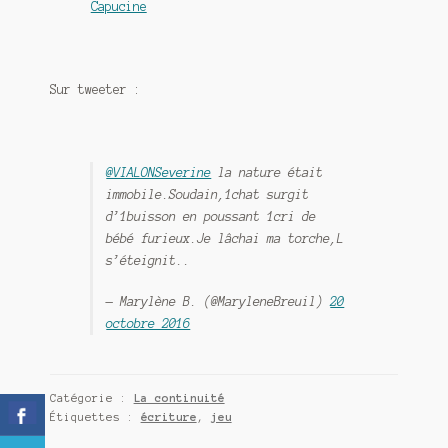
Capucine
Sur tweeter :
@VIALONSeverine
la nature était
immobile.Soudain,1chat surgit
d’1buisson en poussant 1cri de
bébé furieux.Je lâchai ma torche,L
s’éteignit..
— Marylène B. (@MaryleneBreuil)
20
octobre 2016
Catégorie :
La continuité
Étiquettes :
écriture
,
jeu