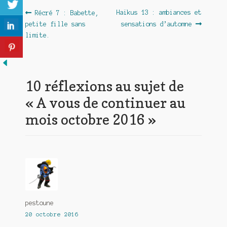
Navigation
Article
Article
Haïkus 13 : ambiances et
Récré 7 : Babette,
précédent :
suivant :
petite fille sans
sensations d’automne
de
limite.
l’article
10 réflexions au sujet de
«
A vous de continuer au
mois octobre 2016
»
pestoune
20 octobre 2016