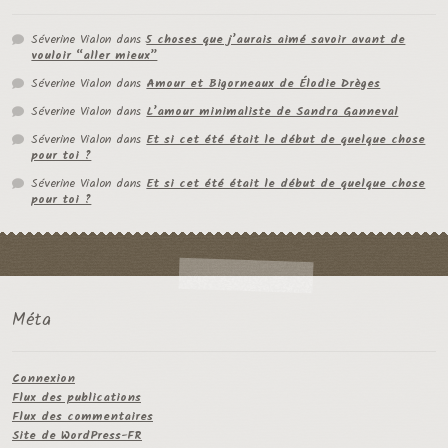
Séverine Vialon
dans
5 choses que j’aurais aimé savoir avant de
vouloir “aller mieux”
Séverine Vialon
dans
Amour et Bigorneaux de Élodie Drèges
Séverine Vialon
dans
L’amour minimaliste de Sandra Ganneval
Séverine Vialon
dans
Et si cet été était le début de quelque chose
pour toi ?
Séverine Vialon
dans
Et si cet été était le début de quelque chose
pour toi ?
Méta
Connexion
Flux des publications
Flux des commentaires
Site de WordPress-FR