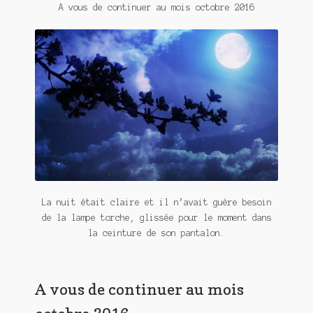
Contact
A vous de continuer au mois octobre 2016
De(s)tracteur réduit au silence
Enlèvement rêvé
Entre père et fils
Il fallait me laisser mourir
La clé du bonheur
Les boules du Père Noël
La nuit était claire et il n’avait guère besoin
de la lampe torche, glissée pour le moment dans
Liste de tous mes romans
la ceinture de son pantalon.
Marre des adultes
A vous de continuer au mois
Mes romans