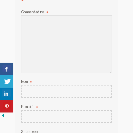
Meurtre en alternance
Commentaire
*
Meurtre sous couverture
Mon admirateur de l’avent
Mon Compte
Panier
Sans retour
Nom
*
Sauver ou périr
Une baffe et ça repart
E-mail
*
Site web