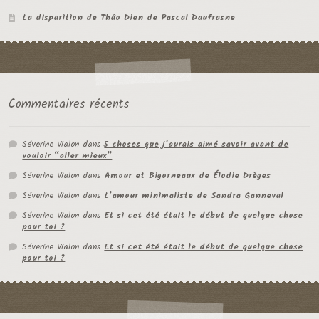
La disparition de Thâo Dien de Pascal Daufrasne
Commentaires récents
Séverine Vialon
dans
5 choses que j’aurais aimé savoir avant de
vouloir “aller mieux”
Séverine Vialon
dans
Amour et Bigorneaux de Élodie Drèges
Séverine Vialon
dans
L’amour minimaliste de Sandra Ganneval
Séverine Vialon
dans
Et si cet été était le début de quelque chose
pour toi ?
Séverine Vialon
dans
Et si cet été était le début de quelque chose
pour toi ?