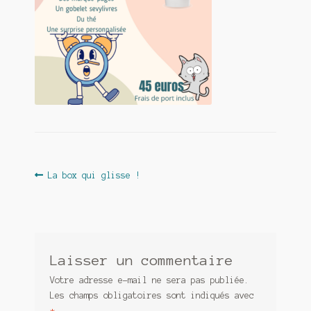
Contact
De(s)tracteur réduit au silence
Enlèvement rêvé
Entre père et fils
Il fallait me laisser mourir
La clé du bonheur
Navigation
Article
La box qui glisse !
précédent :
Les boules du Père Noël
de
l’article
Liste de tous mes romans
Marre des adultes
Laisser un commentaire
Votre adresse e-mail ne sera pas publiée.
Mes romans
Les champs obligatoires sont indiqués avec
*