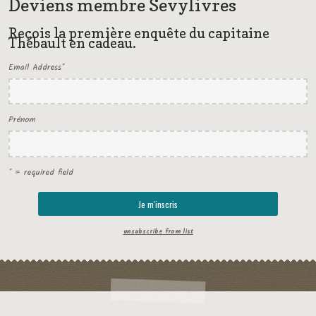
Deviens membre Sevylivres
Reçois la première enquête du capitaine
Thébault en cadeau.
Email Address
*
Prénom
* = required field
unsubscribe from list