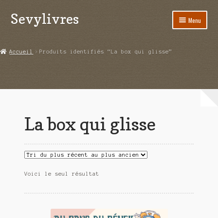
Sevylivres
Aller
Aller
Menu
à
au
la
contenu
Accueil
navigation
Accueil
Produits identifiés “La box qui glisse”
A l’abri de la différence trilogie
Aime-moi si tu peux
Alice ça glisse au pays du réveil
La box qui glisse
Au nom de la justice
Blog
Boutique
Voici le seul résultat
Commande