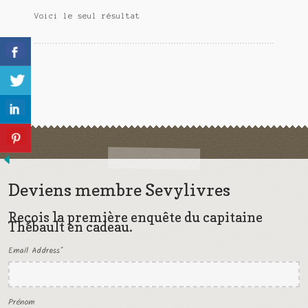
Meurtre en alternance
Voici le seul résultat
Meurtre sous couverture
Mon admirateur de l’avent
Mon Compte
Panier
Sans retour
Deviens membre Sevylivres
Sauver ou périr
Reçois la première enquête du capitaine
Thébault en cadeau.
Une baffe et ça repart
Email Address
*
Prénom