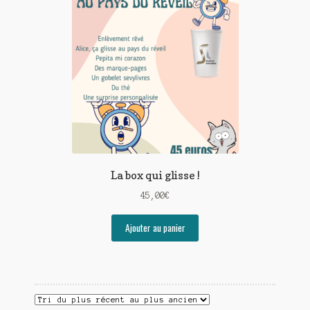
Contact
De(s)tracteur réduit au silence
Enlèvement rêvé
Entre père et fils
Il fallait me laisser mourir
La clé du bonheur
La box qui glisse !
Les boules du Père Noël
45,00
€
Liste de tous mes romans
Ajouter au panier
Marre des adultes
Mes romans