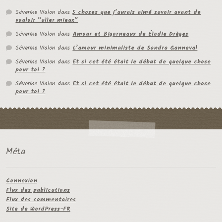
Séverine Vialon
dans
5 choses que j’aurais aimé savoir avant de
vouloir “aller mieux”
Séverine Vialon
dans
Amour et Bigorneaux de Élodie Drèges
Séverine Vialon
dans
L’amour minimaliste de Sandra Ganneval
Séverine Vialon
dans
Et si cet été était le début de quelque chose
pour toi ?
Séverine Vialon
dans
Et si cet été était le début de quelque chose
pour toi ?
Méta
Connexion
Flux des publications
Flux des commentaires
Site de WordPress-FR