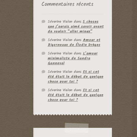
Commentaires récents
Séverine Vialon
dans
5 choses
que j’aurais aimé savoir avant
de vouloir “aller mieux”
Séverine Vialon
dans
Amour et
Bigorneaux de Élodie Drèges
Séverine Vialon
dans
L’amour
minimaliste de Sandra
Ganneval
Séverine Vialon
dans
Et si cet
été était le début de quelque
chose pour toi ?
Séverine Vialon
dans
Et si cet
été était le début de quelque
chose pour toi ?