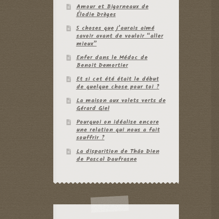
Amour et Bigorneaux de
Élodie Drèges
5 choses que j’aurais aimé
savoir avant de vouloir “aller
mieux”
Enfer dans le Médoc de
Benoit Demortier
Et si cet été était le début
de quelque chose pour toi ?
La maison aux volets verts de
Gérard Giel
Pourquoi on idéalise encore
une relation qui nous a fait
souffrir ?
La disparition de Thâo Dien
de Pascal Daufrasne