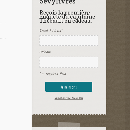
Sevylivres
Reçois la première
enquête du capitaine
Thébault en cadeau.
Email Address
*
Prénom
* = required field
unsubscribe from list