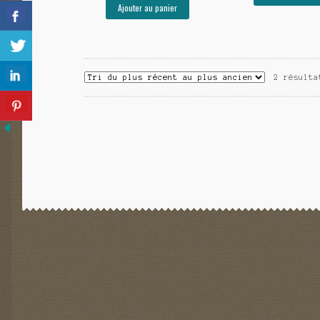
initial
actuel
était
Ajouter au panier
était :
est :
54,00
54,00€.
38,50€.
2 résulta