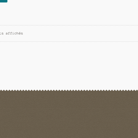
 :
est :
€.
38,50€.
ts affichés