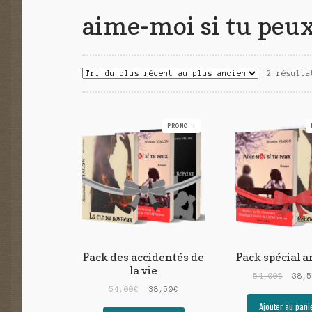
aime-moi si tu peu
2 résulta
PROMO !
Pack des accidentés de
Pack spécial 
la vie
Le
54,00
€
38,
Le
Le
prix
54,00
€
38,50
€
prix
prix
initi
Ajouter au pani