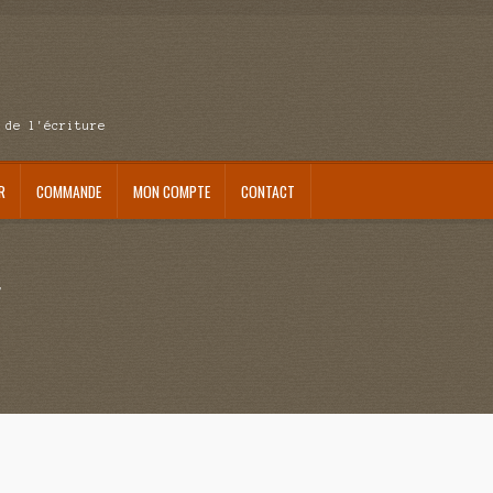
 de l'écriture
R
COMMANDE
MON COMPTE
CONTACT
se au pays du réveil
Au nom de la justice
Blog
Boutique
Commande
Contact
ait me laisser mourir
La clé du bonheur
Les boules du Père Noël
Liste de tous mes romans
”
verture
Mon admirateur de l’avent
Mon Compte
Panier
Sans retour
Sauver ou périr