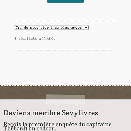
était :
est :
18,00€.
15,00€.
3 résultats affichés
Deviens membre Sevylivres
Reçois la première enquête du capitaine
Thébault en cadeau.