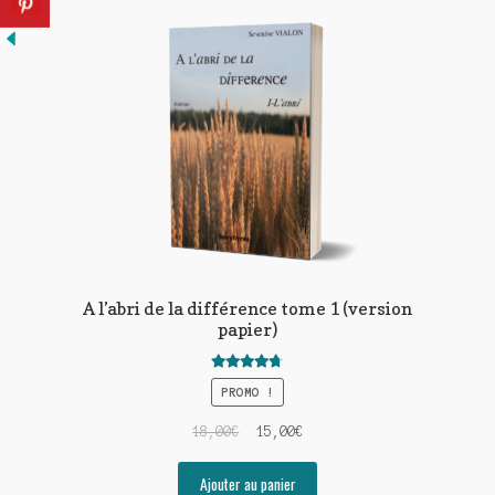
A l’abri de la différence tome 1 (version
papier)
Note
4.67
PROMO !
sur 5
Le
Le
18,00
€
15,00
€
prix
prix
initial
actuel
Ajouter au panier