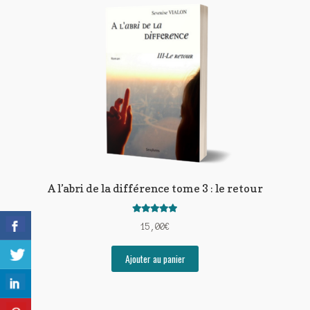
Meurtre en alternance
Meurtre sous couverture
Mon admirateur de l’avent
Mon Compte
Panier
Sans retour
A l’abri de la différence tome 3 : le retour
Sauver ou périr
Note
5.00
sur
15,00
€
Une baffe et ça repart
5
Ajouter au panier