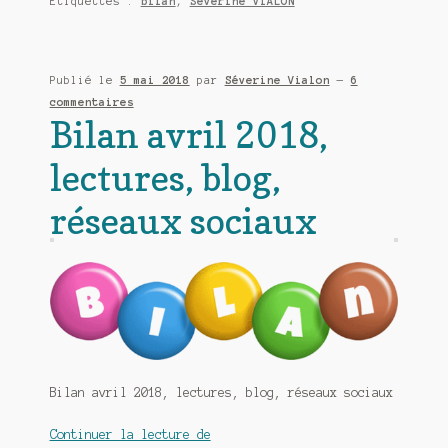
Étiquettes :
bilan
,
Séverine VIALON
Meurtre en alternance
mois
de
Meurtre sous couverture
mai
Publié le
5 mai 2018
par
Séverine Vialon
—
6
2018
commentaires
Mon admirateur de l’avent
Bilan avril 2018,
Mon Compte
lectures, blog,
Panier
réseaux sociaux
Sans retour
Sauver ou périr
Une baffe et ça repart
Bilan avril 2018, lectures, blog, réseaux sociaux
Bilan
Continuer la lecture de