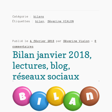
aimé
14
:
Catégorie :
bilans
le
Étiquettes :
bilan
,
Séverine VIALON
mois
de
février
Publié le
4 février 2018
par
Séverine Vialon
—
8
2018
commentaires
Bilan janvier 2018,
lectures, blog,
réseaux sociaux