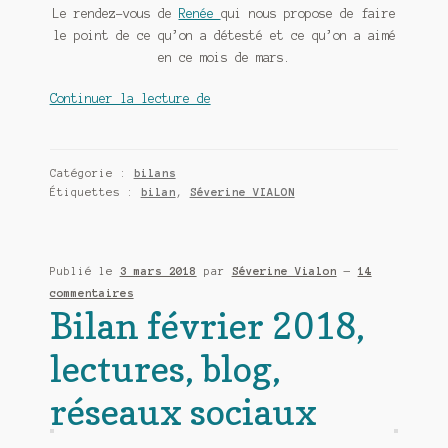
Le rendez-vous de
Renée
qui nous propose de faire
le point de ce qu’on a détesté et ce qu’on a aimé
en ce mois de mars.
Détesté
Continuer la lecture de
aimé
15
:
Catégorie :
bilans
le
Étiquettes :
bilan
,
Séverine VIALON
mois
de
mars
Publié le
3 mars 2018
par
Séverine Vialon
—
14
2018
commentaires
Bilan février 2018,
lectures, blog,
réseaux sociaux