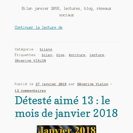
Bilan janvier 2018, lectures, blog, réseaux
sociaux
Bilan
Continuer la lecture de
janvier
2018,
lectures,
Catégorie :
bilans
blog,
Étiquettes :
bilan
,
blog
,
écriture
,
lecture
,
réseaux
Séverine VIALON
sociaux
Publié le
27 janvier 2018
par
Séverine Vialon
—
12 commentaires
Détesté aimé 13 : le
mois de janvier 2018