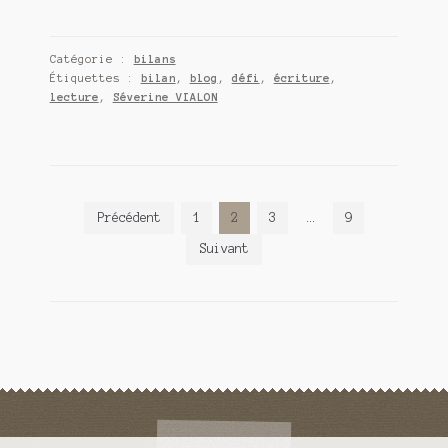
nov.
déc.
2017,
Catégorie :
bilans
lectures,
Étiquettes :
bilan
,
blog
,
défi
,
écriture
,
blog,
lecture
,
Séverine VIALON
réseaux
sociaux
Navigation
Précédent
1
2
3
…
9
des
Suivant
articles