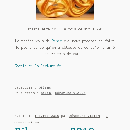
Détesté aimé 16 : le mois de avril 2018
Le rendez-vous de
Renée
qui nous propose de faire
le point de ce qu’on a détesté et ce qu’on a aimé
en ce mois de avril.
Détesté
Continuer la lecture de
aimé
16
:
Catégorie :
bilans
le
Étiquettes :
bilan
,
Séverine VIALON
mois
de
avril
Publié le
1 avril 2018
par
Séverine Vialon
—
7
2018
commentaires