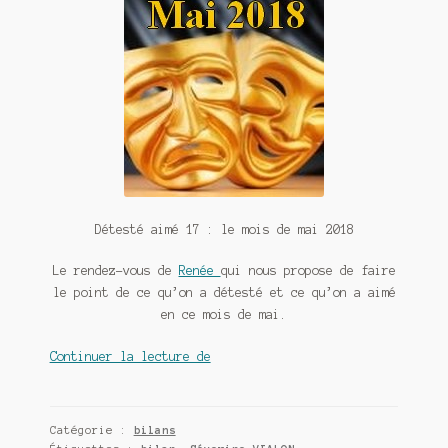
Contact
De(s)tracteur réduit au silence
Enlèvement rêvé
Entre père et fils
Il fallait me laisser mourir
La clé du bonheur
Détesté aimé 17 : le mois de mai 2018
Le rendez-vous de
Renée
qui nous propose de faire
Les boules du Père Noël
le point de ce qu’on a détesté et ce qu’on a aimé
en ce mois de mai.
Liste de tous mes romans
Détesté
Continuer la lecture de
Marre des adultes
aimé
17
Mes romans
:
Catégorie :
bilans
le