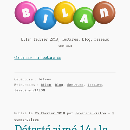
Bilan février 2018, lectures, blog, réseaux
sociaux
Bilan
Continuer la lecture de
février
2018,
lectures,
Catégorie :
bilans
blog,
Étiquettes :
bilan
,
blog
,
écriture
,
lecture
,
réseaux
Séverine VIALON
sociaux
Publié le
25 février 2018
par
Séverine Vialon
—
8
commentaires
Détesté aimé 14 : le