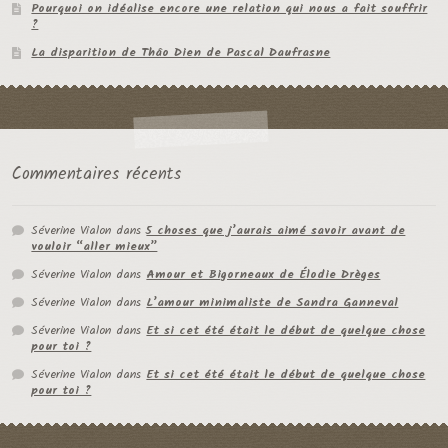
Pourquoi on idéalise encore une relation qui nous a fait souffrir
?
La disparition de Thâo Dien de Pascal Daufrasne
Commentaires récents
Séverine Vialon
dans
5 choses que j’aurais aimé savoir avant de
vouloir “aller mieux”
Séverine Vialon
dans
Amour et Bigorneaux de Élodie Drèges
Séverine Vialon
dans
L’amour minimaliste de Sandra Ganneval
Séverine Vialon
dans
Et si cet été était le début de quelque chose
pour toi ?
Séverine Vialon
dans
Et si cet été était le début de quelque chose
pour toi ?