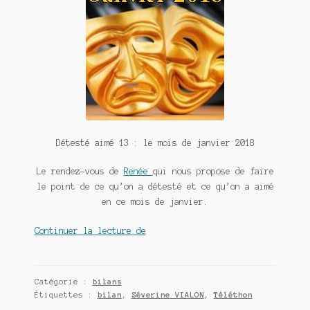
Détesté aimé 13 : le mois de janvier 2018
Le rendez-vous de
Renée
qui nous propose de faire
le point de ce qu’on a détesté et ce qu’on a aimé
en ce mois de janvier.
Détesté
Continuer la lecture de
aimé
13
:
Catégorie :
bilans
le
Étiquettes :
bilan
,
Séverine VIALON
,
Téléthon
mois