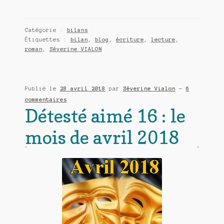
avril
2018,
lectures,
Catégorie :
bilans
blog,
Étiquettes :
bilan
,
blog
,
écriture
,
lecture
,
réseaux
roman
,
Séverine VIALON
sociaux
Publié le
28 avril 2018
par
Séverine Vialon
—
6
commentaires
Détesté aimé 16 : le
mois de avril 2018