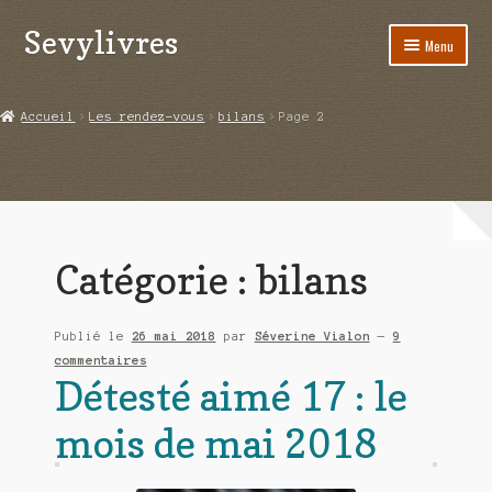
Sevylivres
Aller
Aller
Menu
à
au
la
contenu
Accueil
navigation
Accueil
Les rendez-vous
bilans
Page 2
A l’abri de la différence trilogie
Aime-moi si tu peux
Alice ça glisse au pays du réveil
Catégorie :
bilans
Au nom de la justice
Publié le
26 mai 2018
par
Séverine Vialon
—
9
Blog
commentaires
Détesté aimé 17 : le
Boutique
mois de mai 2018
Commande