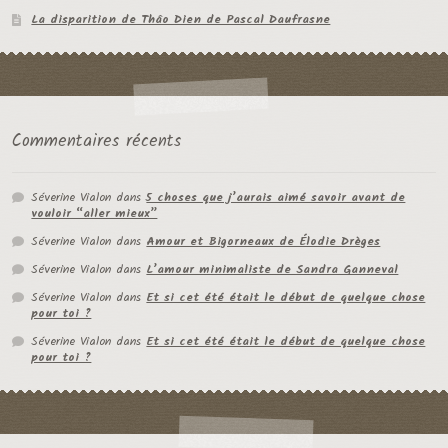
La disparition de Thâo Dien de Pascal Daufrasne
Commentaires récents
Séverine Vialon
dans
5 choses que j’aurais aimé savoir avant de
vouloir “aller mieux”
Séverine Vialon
dans
Amour et Bigorneaux de Élodie Drèges
Séverine Vialon
dans
L’amour minimaliste de Sandra Ganneval
Séverine Vialon
dans
Et si cet été était le début de quelque chose
pour toi ?
Séverine Vialon
dans
Et si cet été était le début de quelque chose
pour toi ?