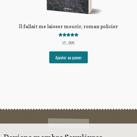
Il fallait me laisser mourir, roman policier
Note
5.00
sur
15,00
€
5
Ajouter au panier