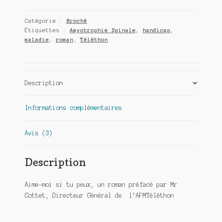
Meurtre en alternance
moi
Catégorie :
Broché
si
Meurtre sous couverture
Étiquettes :
Amyotrophie Spinale
,
handicap
,
tu
maladie
,
roman
,
Téléthon
peux
Mon admirateur de l’avent
Mon Compte
Description
Panier
Informations complémentaires
Sans retour
Avis (3)
Sauver ou périr
Description
Une baffe et ça repart
Aime-moi si tu peux, un roman préfacé par Mr
Cottet, Directeur Général de l’AFMTéléthon