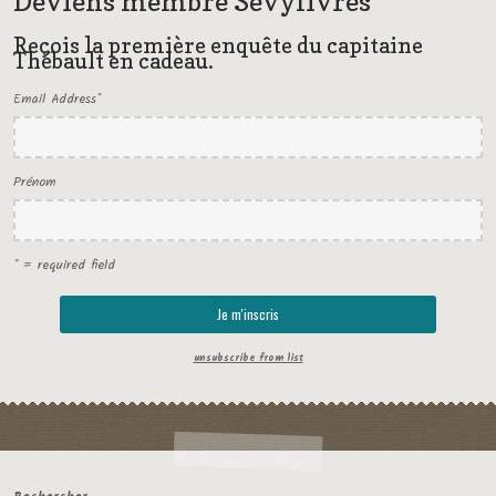
Deviens membre Sevylivres
Reçois la première enquête du capitaine
Thébault en cadeau.
Email Address
*
Prénom
* = required field
unsubscribe from list